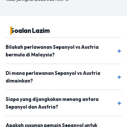
Soalan Lazim
Bilakah perlawanan Sepanyol vs Austria
bermula di Malaysia?
Di mana perlawanan Sepanyol vs Austria
dimainkan?
Siapa yang dijangkakan menang antara
Sepanyol dan Austria?
Apakah susunan pemain Sepanyol untuk