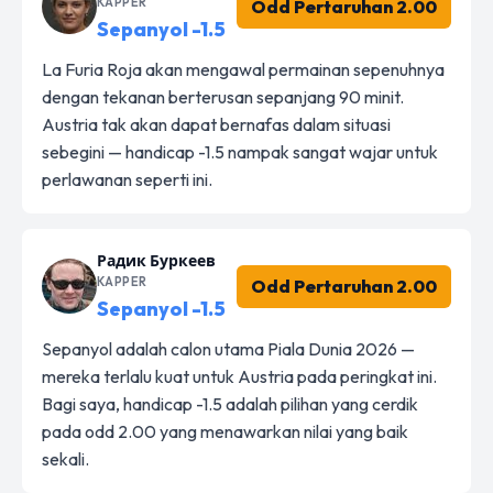
KAPPER
Odd Pertaruhan 2.00
Sepanyol -1.5
La Furia Roja akan mengawal permainan sepenuhnya
dengan tekanan berterusan sepanjang 90 minit.
Austria tak akan dapat bernafas dalam situasi
sebegini — handicap -1.5 nampak sangat wajar untuk
perlawanan seperti ini.
Радик Буркеев
KAPPER
Odd Pertaruhan 2.00
Sepanyol -1.5
Sepanyol adalah calon utama Piala Dunia 2026 —
mereka terlalu kuat untuk Austria pada peringkat ini.
Bagi saya, handicap -1.5 adalah pilihan yang cerdik
pada odd 2.00 yang menawarkan nilai yang baik
sekali.