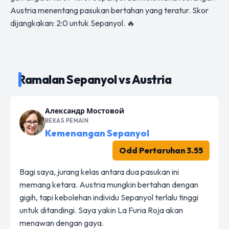
Austria menentang pasukan bertahan yang teratur. Skor
dijangkakan: 2:0 untuk Sepanyol. 🔥
Ramalan Sepanyol vs Austria
Александр Мостовой
BEKAS PEMAIN
Kemenangan Sepanyol
Odd Pertaruhan 3.55
Bagi saya, jurang kelas antara dua pasukan ini
memang ketara. Austria mungkin bertahan dengan
gigih, tapi kebolehan individu Sepanyol terlalu tinggi
untuk ditandingi. Saya yakin La Furia Roja akan
menawan dengan gaya.