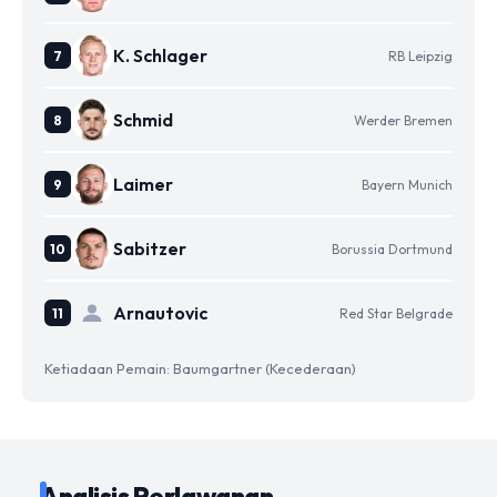
K. Schlager
RB Leipzig
Schmid
Werder Bremen
Laimer
Bayern Munich
Sabitzer
Borussia Dortmund
Arnautovic
Red Star Belgrade
Ketiadaan Pemain: Baumgartner (Kecederaan)
Analisis Perlawanan