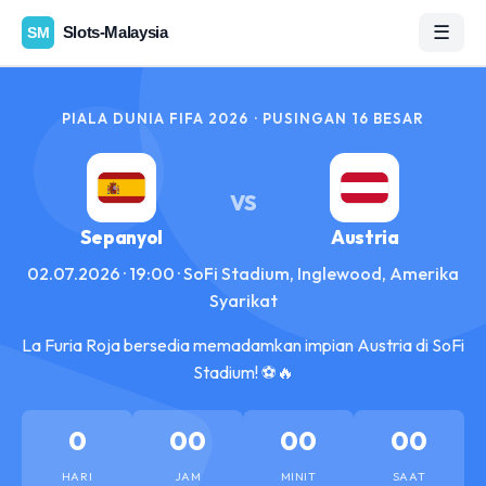
☰
PIALA DUNIA FIFA 2026 · PUSINGAN 16 BESAR
VS
Sepanyol
Austria
02.07.2026 · 19:00 · SoFi Stadium, Inglewood, Amerika
Syarikat
La Furia Roja bersedia memadamkan impian Austria di SoFi
Stadium! ⚽🔥
0
00
00
00
HARI
JAM
MINIT
SAAT