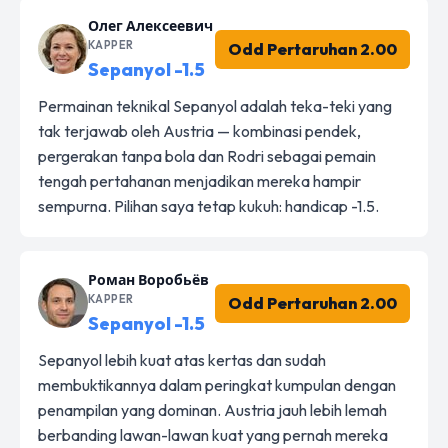
Олег Алексеевич
KAPPER
Odd Pertaruhan 2.00
Sepanyol -1.5
Permainan teknikal Sepanyol adalah teka-teki yang
tak terjawab oleh Austria — kombinasi pendek,
pergerakan tanpa bola dan Rodri sebagai pemain
tengah pertahanan menjadikan mereka hampir
sempurna. Pilihan saya tetap kukuh: handicap -1.5.
Роман Воробьёв
KAPPER
Odd Pertaruhan 2.00
Sepanyol -1.5
Sepanyol lebih kuat atas kertas dan sudah
membuktikannya dalam peringkat kumpulan dengan
penampilan yang dominan. Austria jauh lebih lemah
berbanding lawan-lawan kuat yang pernah mereka