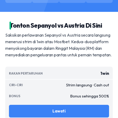
Tonton Sepanyol vs Austria Di Sini
Saksikan perlawanan Sepanyol vs Austria secara langsung
menerusi strim di 1win atau Mostbet. Kedua-dua platform
menyokong bayaran dalam Ringgit Malaysia (RM) dan
menyediakan pengeluaran pantas untuk pemain tempatan.
1win
Strim langsung · Cash out
Bonus sehingga 500%
Lawati