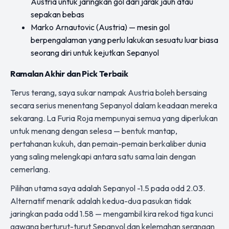
Austria untuk jaringkan gol dari jarak jauh atau
sepakan bebas
Marko Arnautovic (Austria) — mesin gol
berpengalaman yang perlu lakukan sesuatu luar biasa
seorang diri untuk kejutkan Sepanyol
Ramalan Akhir dan Pick Terbaik
Terus terang, saya sukar nampak Austria boleh bersaing
secara serius menentang Sepanyol dalam keadaan mereka
sekarang. La Furia Roja mempunyai semua yang diperlukan
untuk menang dengan selesa — bentuk mantap,
pertahanan kukuh, dan pemain-pemain berkaliber dunia
yang saling melengkapi antara satu sama lain dengan
cemerlang.
Pilihan utama saya adalah Sepanyol -1.5 pada odd 2.03.
Alternatif menarik adalah kedua-dua pasukan tidak
jaringkan pada odd 1.58 — mengambil kira rekod tiga kunci
gawang berturut-turut Sepanyol dan kelemahan serangan