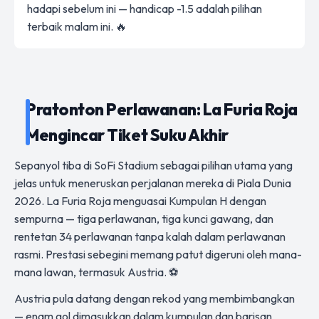
hadapi sebelum ini — handicap -1.5 adalah pilihan
terbaik malam ini. 🔥
Pratonton Perlawanan: La Furia Roja
Mengincar Tiket Suku Akhir
Sepanyol tiba di SoFi Stadium sebagai pilihan utama yang
jelas untuk meneruskan perjalanan mereka di Piala Dunia
2026. La Furia Roja menguasai Kumpulan H dengan
sempurna — tiga perlawanan, tiga kunci gawang, dan
rentetan 34 perlawanan tanpa kalah dalam perlawanan
rasmi. Prestasi sebegini memang patut digeruni oleh mana-
mana lawan, termasuk Austria. ⚽
Austria pula datang dengan rekod yang membimbangkan
— enam gol dimasukkan dalam kumpulan dan barisan