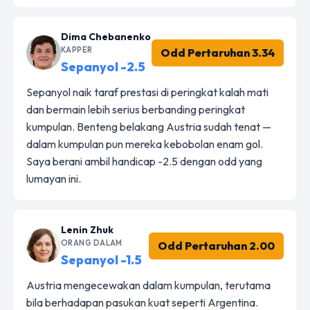
Dima Chebanenko
KAPPER
Odd Pertaruhan 3.34
Sepanyol -2.5
Sepanyol naik taraf prestasi di peringkat kalah mati
dan bermain lebih serius berbanding peringkat
kumpulan. Benteng belakang Austria sudah tenat —
dalam kumpulan pun mereka kebobolan enam gol.
Saya berani ambil handicap -2.5 dengan odd yang
lumayan ini.
Lenin Zhuk
ORANG DALAM
Odd Pertaruhan 2.00
Sepanyol -1.5
Austria mengecewakan dalam kumpulan, terutama
bila berhadapan pasukan kuat seperti Argentina.