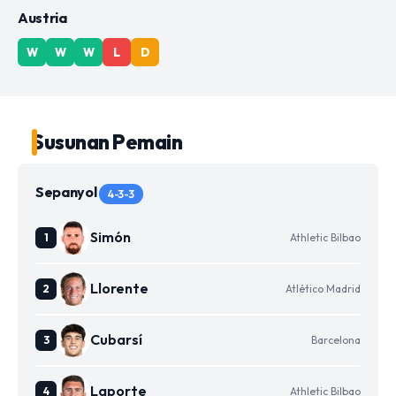
Austria
W
W
W
L
D
Susunan Pemain
Sepanyol
4-3-3
Simón
Athletic Bilbao
Llorente
Atlético Madrid
Cubarsí
Barcelona
Laporte
Athletic Bilbao