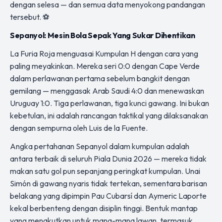
dengan selesa — dan semua data menyokong pandangan
tersebut. ⚽
Sepanyol: Mesin Bola Sepak Yang Sukar Dihentikan
La Furia Roja menguasai Kumpulan H dengan cara yang
paling meyakinkan. Mereka seri 0:0 dengan Cape Verde
dalam perlawanan pertama sebelum bangkit dengan
gemilang — menggasak Arab Saudi 4:0 dan menewaskan
Uruguay 1:0. Tiga perlawanan, tiga kunci gawang. Ini bukan
kebetulan, ini adalah rancangan taktikal yang dilaksanakan
dengan sempurna oleh Luis de la Fuente.
Angka pertahanan Sepanyol dalam kumpulan adalah
antara terbaik di seluruh Piala Dunia 2026 — mereka tidak
makan satu gol pun sepanjang peringkat kumpulan. Unai
Simón di gawang nyaris tidak tertekan, sementara barisan
belakang yang dipimpin Pau Cubarsí dan Aymeric Laporte
kekal berbenteng dengan disiplin tinggi. Bentuk mantap
yang menakutkan untuk mana-mana lawan, termasuk