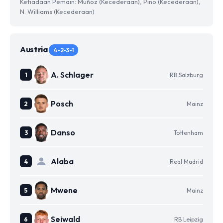
Ketiadaan Pemain: Muñoz (Kecederaan), Pino (Kecederaan),
N. Williams (Kecederaan)
Austria
4-2-3-1
A. Schlager
RB Salzburg
Posch
Mainz
Danso
Tottenham
Alaba
Real Madrid
Mwene
Mainz
Seiwald
RB Leipzig