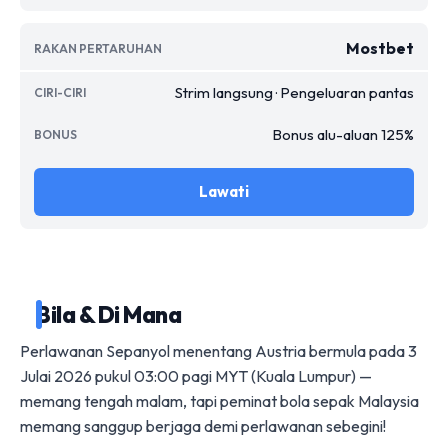
Mostbet
Strim langsung · Pengeluaran pantas
Bonus alu-aluan 125%
Lawati
Bila & Di Mana
Perlawanan Sepanyol menentang Austria bermula pada 3
Julai 2026 pukul 03:00 pagi MYT (Kuala Lumpur) —
memang tengah malam, tapi peminat bola sepak Malaysia
memang sanggup berjaga demi perlawanan sebegini!