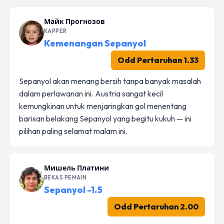
Майк Прогнозов
KAPPER
Kemenangan Sepanyol
Odd Pertaruhan 1.33
Sepanyol akan menang bersih tanpa banyak masalah
dalam perlawanan ini. Austria sangat kecil
kemungkinan untuk menjaringkan gol menentang
barisan belakang Sepanyol yang begitu kukuh — ini
pilihan paling selamat malam ini.
Мишель Платини
BEKAS PEMAIN
Sepanyol -1.5
Odd Pertaruhan 2.00