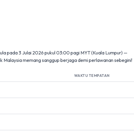
la pada 3 Julai 2026 pukul 03:00 pagi MYT (Kuala Lumpur) —
k Malaysia memang sanggup berjaga demi perlawanan sebegini!
WAKTU TEMPATAN