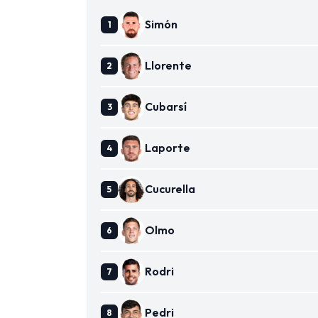
Simón
Llorente
Cubarsí
Laporte
Cucurella
Olmo
Rodri
Pedri