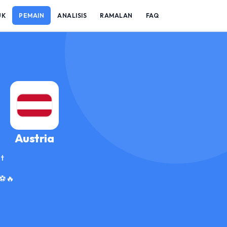
UK
PEMAIN
ANALISIS
RAMALAN
FAQ
Austria
at
 ⚽🔥