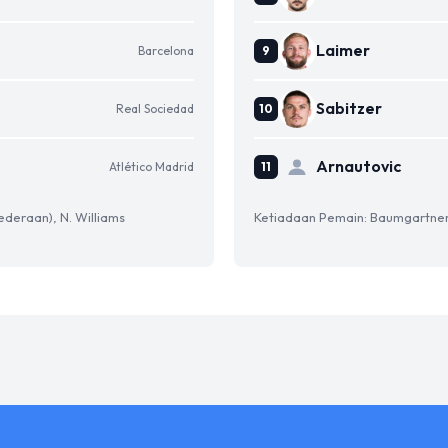
Laimer
Barcelona
Sabitzer
Real Sociedad
Arnautovic
Atlético Madrid
deraan), N. Williams
Ketiadaan Pemain: Baumgartne