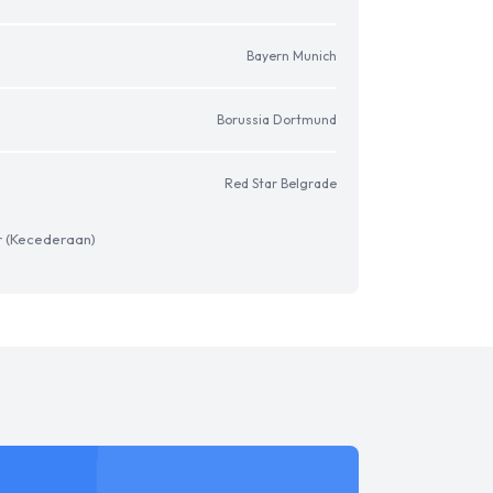
Bayern Munich
Borussia Dortmund
Red Star Belgrade
r (Kecederaan)