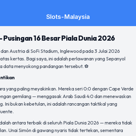
 — Pusingan 16 Besar Piala Dunia 2026
dan Austria di SoFi Stadium, Inglewood pada 3 Julai 2026
atas kertas. Bagi saya, ini adalah perlawanan yang Sepanyol
a data menyokong pandangan tersebut. ⚽
entikan
ra yang paling meyakinkan. Mereka seri 0:0 dengan Cape Verde
engan gemilang — menggasak Arab Saudi 4:0 dan menewaskan
. Ini bukan kebetulan, ini adalah rancangan taktikal yang
Fuente.
lah antara terbaik di seluruh Piala Dunia 2026 — mereka tidak
an. Unai Simón di gawang nyaris tidak tertekan, sementara