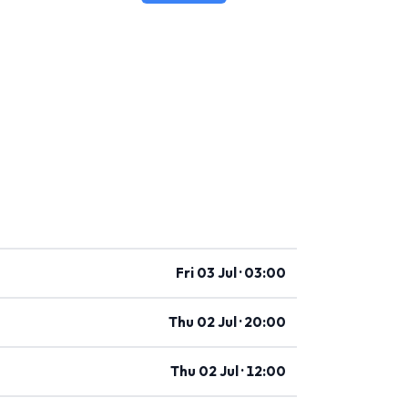
Fri 03 Jul · 03:00
Thu 02 Jul · 20:00
Thu 02 Jul · 12:00