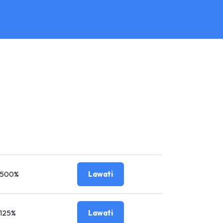
 500%
Lawati
 125%
Lawati