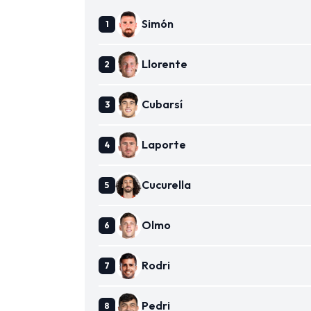
Simón
Llorente
Cubarsí
Laporte
Cucurella
Olmo
Rodri
Pedri