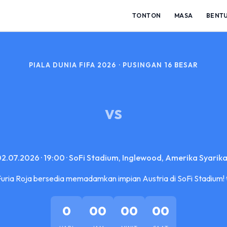
TONTON
MASA
BENT
PIALA DUNIA FIFA 2026 · PUSINGAN 16 BESAR
VS
2.07.2026 · 19:00 · SoFi Stadium, Inglewood, Amerika Syarik
Furia Roja bersedia memadamkan impian Austria di SoFi Stadium!
0
00
00
00