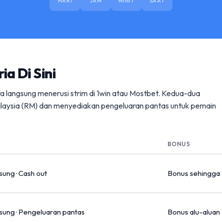
HARI
JAM
MINIT
SAAT
ia Di Sini
a langsung menerusi strim di 1win atau Mostbet. Kedua-dua
laysia (RM) dan menyediakan pengeluaran pantas untuk pemain
BONUS
sung · Cash out
Bonus sehingga
gsung · Pengeluaran pantas
Bonus alu-aluan