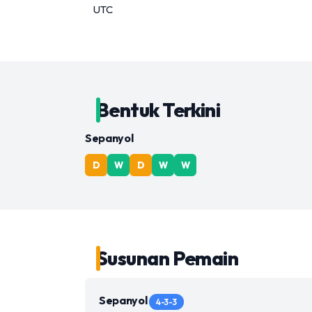
UTC
Bentuk Terkini
Sepanyol
D
W
D
W
W
Susunan Pemain
Sepanyol
4-3-3