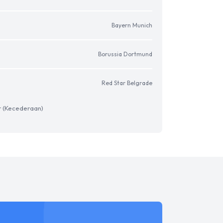
Bayern Munich
Borussia Dortmund
Red Star Belgrade
r (Kecederaan)