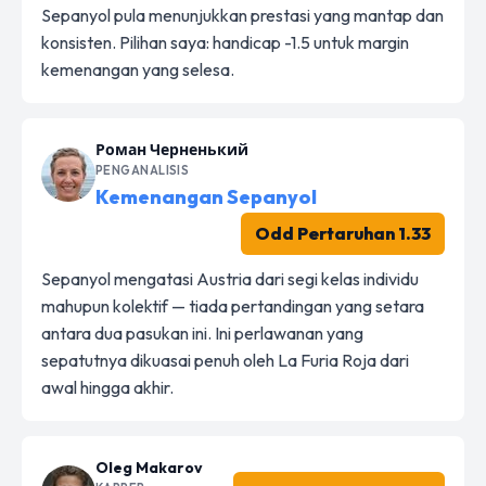
Sepanyol pula menunjukkan prestasi yang mantap dan
konsisten. Pilihan saya: handicap -1.5 untuk margin
kemenangan yang selesa.
Роман Черненький
PENGANALISIS
Kemenangan Sepanyol
Odd Pertaruhan 1.33
Sepanyol mengatasi Austria dari segi kelas individu
mahupun kolektif — tiada pertandingan yang setara
antara dua pasukan ini. Ini perlawanan yang
sepatutnya dikuasai penuh oleh La Furia Roja dari
awal hingga akhir.
Oleg Makarov