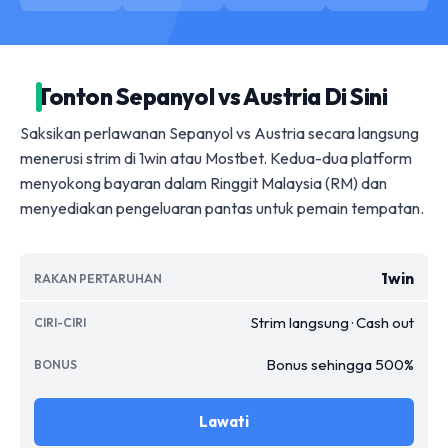
Tonton Sepanyol vs Austria Di Sini
Saksikan perlawanan Sepanyol vs Austria secara langsung
menerusi strim di 1win atau Mostbet. Kedua-dua platform
menyokong bayaran dalam Ringgit Malaysia (RM) dan
menyediakan pengeluaran pantas untuk pemain tempatan.
1win
Strim langsung · Cash out
Bonus sehingga 500%
Lawati