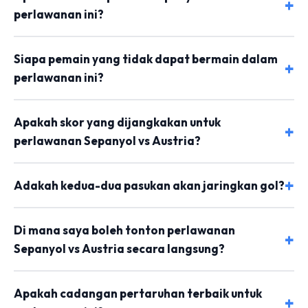
perlawanan ini?
Siapa pemain yang tidak dapat bermain dalam
perlawanan ini?
Apakah skor yang dijangkakan untuk
perlawanan Sepanyol vs Austria?
Adakah kedua-dua pasukan akan jaringkan gol?
Di mana saya boleh tonton perlawanan
Sepanyol vs Austria secara langsung?
Apakah cadangan pertaruhan terbaik untuk