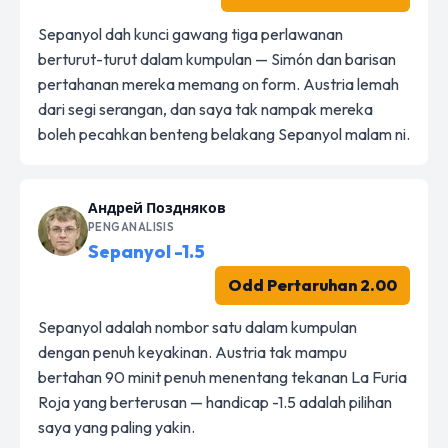
Sepanyol dah kunci gawang tiga perlawanan
berturut-turut dalam kumpulan — Simón dan barisan
pertahanan mereka memang on form. Austria lemah
dari segi serangan, dan saya tak nampak mereka
boleh pecahkan benteng belakang Sepanyol malam ni.
Андрей Поздняков
PENGANALISIS
Sepanyol -1.5
Odd Pertaruhan 2.00
Sepanyol adalah nombor satu dalam kumpulan
dengan penuh keyakinan. Austria tak mampu
bertahan 90 minit penuh menentang tekanan La Furia
Roja yang berterusan — handicap -1.5 adalah pilihan
saya yang paling yakin.