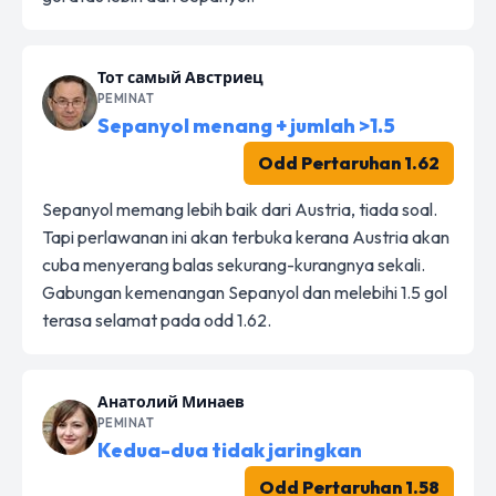
Тот самый Австриец
PEMINAT
Sepanyol menang + jumlah >1.5
Odd Pertaruhan 1.62
Sepanyol memang lebih baik dari Austria, tiada soal.
Tapi perlawanan ini akan terbuka kerana Austria akan
cuba menyerang balas sekurang-kurangnya sekali.
Gabungan kemenangan Sepanyol dan melebihi 1.5 gol
terasa selamat pada odd 1.62.
Анатолий Минаев
PEMINAT
Kedua-dua tidak jaringkan
Odd Pertaruhan 1.58