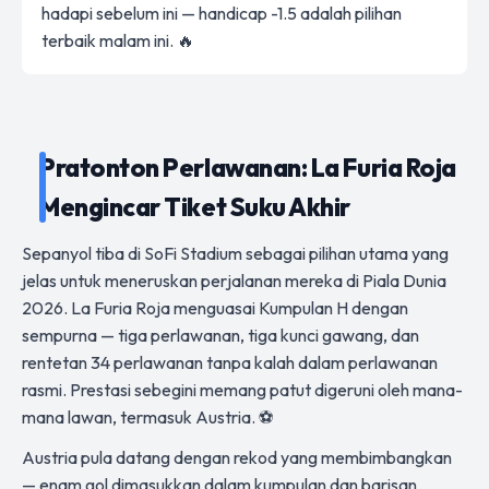
hadapi sebelum ini — handicap -1.5 adalah pilihan
terbaik malam ini. 🔥
Pratonton Perlawanan: La Furia Roja
Mengincar Tiket Suku Akhir
Sepanyol tiba di SoFi Stadium sebagai pilihan utama yang
jelas untuk meneruskan perjalanan mereka di Piala Dunia
2026. La Furia Roja menguasai Kumpulan H dengan
sempurna — tiga perlawanan, tiga kunci gawang, dan
rentetan 34 perlawanan tanpa kalah dalam perlawanan
rasmi. Prestasi sebegini memang patut digeruni oleh mana-
mana lawan, termasuk Austria. ⚽
Austria pula datang dengan rekod yang membimbangkan
— enam gol dimasukkan dalam kumpulan dan barisan