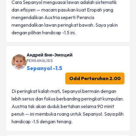
Cara Sepanyol menguasai lawan adalah sistematik
dan efisyen — macam pasukan kuat Eropah yang
mengendalikan Austria seperti Perancis
mengendalikan lawan peringkat bawah. Saya yakin
dengan pilihan handicap -1.5 ini.
Андрей Вне-Эмоций
PENGANALISIS
Sepanyol -1.5
Odd Pertaruhan 2.00
Di peringkat kalah mati, Sepanyol bermain dengan
lebih serius dan fokus berbanding peringkat kumpulan.
Austria tak akan duduk bertahan selama 90 minit
penuh — ini membuka ruang untuk Sepanyol. Saya pilih
handicap -1.5 dengan tenang.