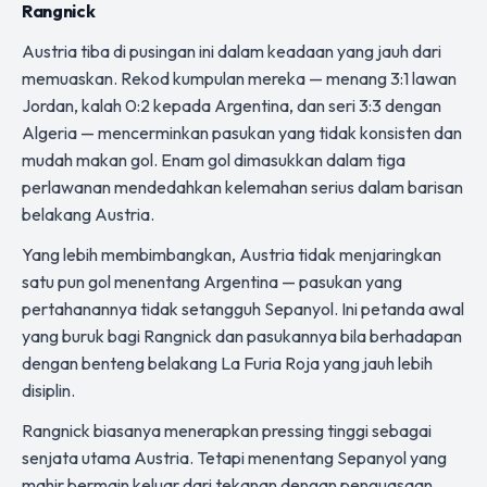
Rangnick
Austria tiba di pusingan ini dalam keadaan yang jauh dari
memuaskan. Rekod kumpulan mereka — menang 3:1 lawan
Jordan, kalah 0:2 kepada Argentina, dan seri 3:3 dengan
Algeria — mencerminkan pasukan yang tidak konsisten dan
mudah makan gol. Enam gol dimasukkan dalam tiga
perlawanan mendedahkan kelemahan serius dalam barisan
belakang Austria.
Yang lebih membimbangkan, Austria tidak menjaringkan
satu pun gol menentang Argentina — pasukan yang
pertahanannya tidak setangguh Sepanyol. Ini petanda awal
yang buruk bagi Rangnick dan pasukannya bila berhadapan
dengan benteng belakang La Furia Roja yang jauh lebih
disiplin.
Rangnick biasanya menerapkan pressing tinggi sebagai
senjata utama Austria. Tetapi menentang Sepanyol yang
mahir bermain keluar dari tekanan dengan penguasaan