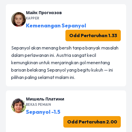
Майк Прогнозов
KAPPER
Kemenangan Sepanyol
Odd Pertaruhan 1.33
Sepanyol akan menang bersih tanpa banyak masalah
dalam perlawanan ini. Austria sangat kecil
kemungkinan untuk menjaringkan gol menentang
barisan belakang Sepanyol yang begitu kukuh — ini
pilihan paling selamat malam ini.
Мишель Платини
BEKAS PEMAIN
Sepanyol -1.5
Odd Pertaruhan 2.00