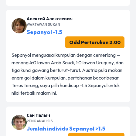
Алексей Алексеевич
WARTAWAN SUKAN
Sepanyol -1.5
Odd Pertaruhan 2.00
Sepanyol menguasai kumpulan dengan cemerlang —
menang 4:0 lawan Arab Saudi, 1:0 lawan Uruguay, dan
tiga kunci gawang berturut-turut. Austria pula makan
enam gol dalam kumpulan, pertahanan bocor besar.
Terus terang, saya pilih handicap -1.5 Sepanyol untuk
nilai terbaik malam ini.
Сан Палыч
PENGANALISIS
Jumlah individu Sepanyol >1.5