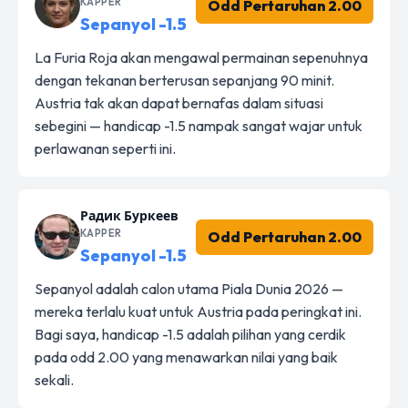
KAPPER
Odd Pertaruhan 2.00
Sepanyol -1.5
La Furia Roja akan mengawal permainan sepenuhnya
dengan tekanan berterusan sepanjang 90 minit.
Austria tak akan dapat bernafas dalam situasi
sebegini — handicap -1.5 nampak sangat wajar untuk
perlawanan seperti ini.
Радик Буркеев
KAPPER
Odd Pertaruhan 2.00
Sepanyol -1.5
Sepanyol adalah calon utama Piala Dunia 2026 —
mereka terlalu kuat untuk Austria pada peringkat ini.
Bagi saya, handicap -1.5 adalah pilihan yang cerdik
pada odd 2.00 yang menawarkan nilai yang baik
sekali.