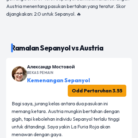
Austria menentang pasukan bertahan yang teratur. Skor
dijangkakan: 2:0 untuk Sepanyol. 🔥
Ramalan Sepanyol vs Austria
Александр Мостовой
BEKAS PEMAIN
Kemenangan Sepanyol
Odd Pertaruhan 3.55
Bagi saya, jurang kelas antara dua pasukan ini
memang ketara. Austria mungkin bertahan dengan
gigih, tapi kebolehan individu Sepanyol terlalu tinggi
untuk ditandingi. Saya yakin La Furia Roja akan
menawan dengan gaya.