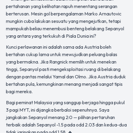
pertahanan yang kelihatan rapuh menentang serangan
berterusan. Mesin gol berpengalaman Marko Arnautovic
mungkin cuba lakukan sesuatu yang mengejutkan, tetapi
mampukah beliau menembusi benteng belakang Sepanyol
yang antara yang terkukuh di Piala Dunia ini?
Kunci perlawanan ini adalah sama ada Austria boleh
bertahan cukup lama untuk mewujudkan peluang balas
yang bermakna. Jika Rangnick memilih untuk menekan
tinggi, Sepanyol pasti mengeksploitasi ruang di belakang
dengan pantas melalui Yamal dan Olmo. Jika Austria duduk
bertahan pula, kemungkinan menang menjadi sangat tipis
bagi mereka.
Bagi peminat Malaysia yang sanggup berjaga hingga pukul
3 pagi MYT, ini dijangka berbaloi sepenuhnya. Saya
jangkakan Sepanyol menang 2:0 — pilihan pertaruhan
terbaik adalah Sepanyol -1.5 pada odd 2.03 dan kedua-dua
tidak jaringkan pada odd 1.58. 🔥