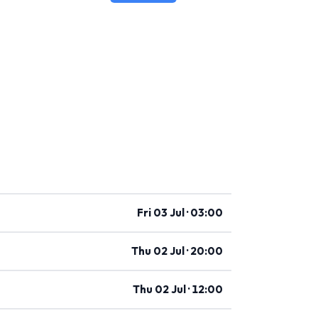
Fri 03 Jul · 03:00
Thu 02 Jul · 20:00
Thu 02 Jul · 12:00