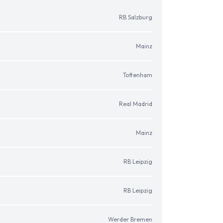
RB Salzburg
Mainz
Tottenham
Real Madrid
Mainz
RB Leipzig
RB Leipzig
Werder Bremen