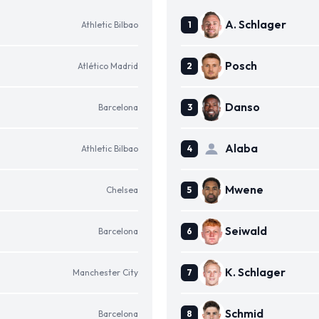
A. Schlager
Athletic Bilbao
Posch
Atlético Madrid
Danso
Barcelona
Alaba
Athletic Bilbao
Mwene
Chelsea
Seiwald
Barcelona
K. Schlager
Manchester City
Schmid
Barcelona