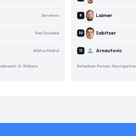
Laimer
Barcelona
Sabitzer
Real Sociedad
Arnautovic
Atlético Madrid
deraan), N. Williams
Ketiadaan Pemain: Baumgartne