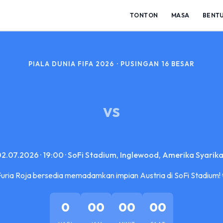
TONTON
MASA
BENT
PIALA DUNIA FIFA 2026 · PUSINGAN 16 BESAR
VS
2.07.2026 · 19:00 · SoFi Stadium, Inglewood, Amerika Syarik
Furia Roja bersedia memadamkan impian Austria di SoFi Stadium!
0
00
00
00