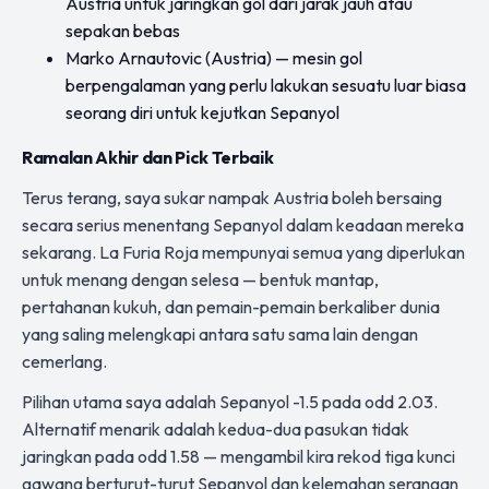
Austria untuk jaringkan gol dari jarak jauh atau
sepakan bebas
Marko Arnautovic (Austria) — mesin gol
berpengalaman yang perlu lakukan sesuatu luar biasa
seorang diri untuk kejutkan Sepanyol
Ramalan Akhir dan Pick Terbaik
Terus terang, saya sukar nampak Austria boleh bersaing
secara serius menentang Sepanyol dalam keadaan mereka
sekarang. La Furia Roja mempunyai semua yang diperlukan
untuk menang dengan selesa — bentuk mantap,
pertahanan kukuh, dan pemain-pemain berkaliber dunia
yang saling melengkapi antara satu sama lain dengan
cemerlang.
Pilihan utama saya adalah Sepanyol -1.5 pada odd 2.03.
Alternatif menarik adalah kedua-dua pasukan tidak
jaringkan pada odd 1.58 — mengambil kira rekod tiga kunci
gawang berturut-turut Sepanyol dan kelemahan serangan