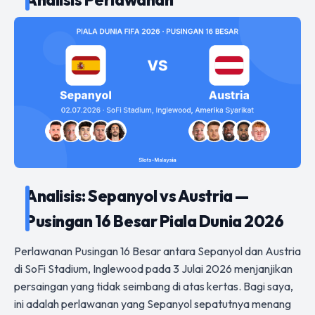
Analisis: Sepanyol vs Austria —
Pusingan 16 Besar Piala Dunia 2026
Perlawanan Pusingan 16 Besar antara Sepanyol dan Austria
di SoFi Stadium, Inglewood pada 3 Julai 2026 menjanjikan
persaingan yang tidak seimbang di atas kertas. Bagi saya,
ini adalah perlawanan yang Sepanyol sepatutnya menang