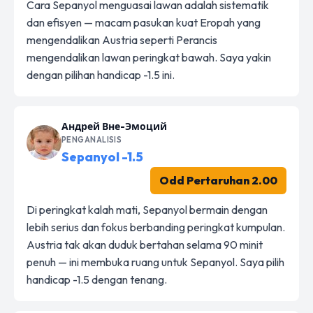
Cara Sepanyol menguasai lawan adalah sistematik
dan efisyen — macam pasukan kuat Eropah yang
mengendalikan Austria seperti Perancis
mengendalikan lawan peringkat bawah. Saya yakin
dengan pilihan handicap -1.5 ini.
Андрей Вне-Эмоций
PENGANALISIS
Sepanyol -1.5
Odd Pertaruhan 2.00
Di peringkat kalah mati, Sepanyol bermain dengan
lebih serius dan fokus berbanding peringkat kumpulan.
Austria tak akan duduk bertahan selama 90 minit
penuh — ini membuka ruang untuk Sepanyol. Saya pilih
handicap -1.5 dengan tenang.