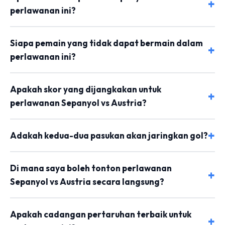
perlawanan ini?
Siapa pemain yang tidak dapat bermain dalam
perlawanan ini?
Apakah skor yang dijangkakan untuk
perlawanan Sepanyol vs Austria?
Adakah kedua-dua pasukan akan jaringkan gol?
Di mana saya boleh tonton perlawanan
Sepanyol vs Austria secara langsung?
Apakah cadangan pertaruhan terbaik untuk