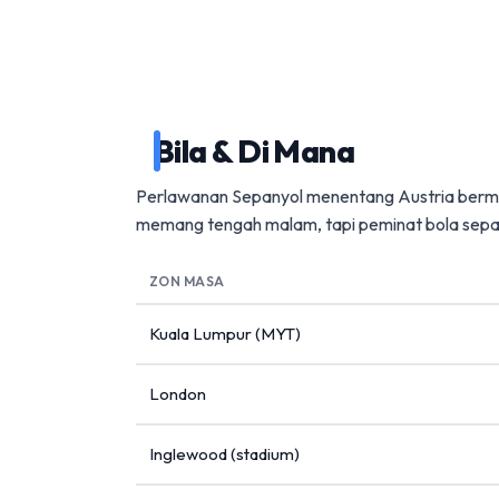
Bila & Di Mana
Perlawanan Sepanyol menentang Austria bermu
memang tengah malam, tapi peminat bola sepa
ZON MASA
Kuala Lumpur (MYT)
London
Inglewood (stadium)