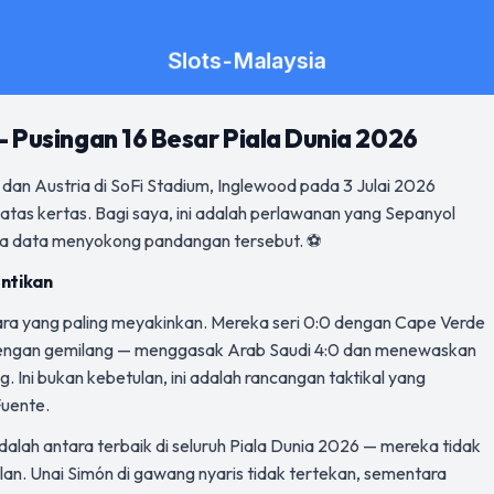
 — Pusingan 16 Besar Piala Dunia 2026
dan Austria di SoFi Stadium, Inglewood pada 3 Julai 2026
atas kertas. Bagi saya, ini adalah perlawanan yang Sepanyol
a data menyokong pandangan tersebut. ⚽
entikan
ra yang paling meyakinkan. Mereka seri 0:0 dengan Cape Verde
engan gemilang — menggasak Arab Saudi 4:0 dan menewaskan
. Ini bukan kebetulan, ini adalah rancangan taktikal yang
Fuente.
lah antara terbaik di seluruh Piala Dunia 2026 — mereka tidak
an. Unai Simón di gawang nyaris tidak tertekan, sementara