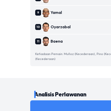
Yamal
Oyarzabal
Baena
Ketiadaan Pemain: Muñoz (Kecederaan), Pino (Kece
(Kecederaan)
Analisis Perlawanan