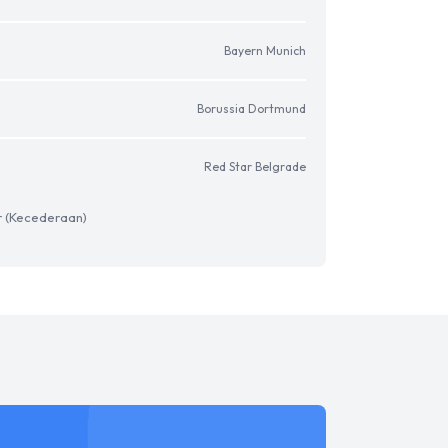
Bayern Munich
Borussia Dortmund
Red Star Belgrade
r (Kecederaan)