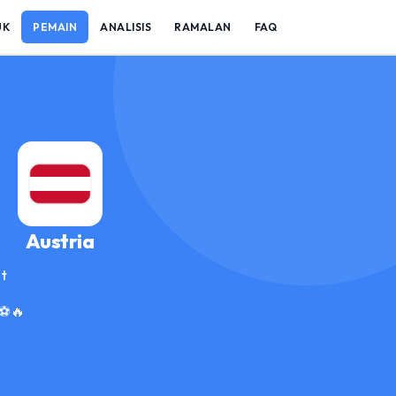
UK
PEMAIN
ANALISIS
RAMALAN
FAQ
Austria
at
 ⚽🔥