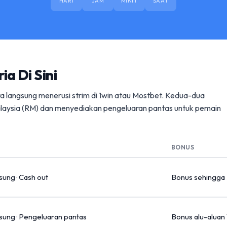
HARI
JAM
MINIT
SAAT
ia Di Sini
a langsung menerusi strim di 1win atau Mostbet. Kedua-dua
laysia (RM) dan menyediakan pengeluaran pantas untuk pemain
BONUS
sung · Cash out
Bonus sehingga
gsung · Pengeluaran pantas
Bonus alu-aluan