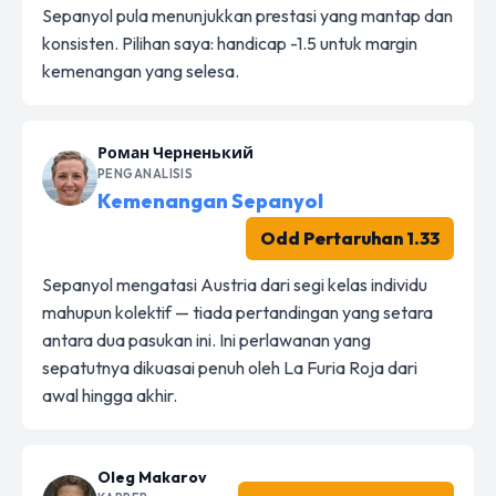
Sepanyol pula menunjukkan prestasi yang mantap dan
konsisten. Pilihan saya: handicap -1.5 untuk margin
kemenangan yang selesa.
Роман Черненький
PENGANALISIS
Kemenangan Sepanyol
Odd Pertaruhan 1.33
Sepanyol mengatasi Austria dari segi kelas individu
mahupun kolektif — tiada pertandingan yang setara
antara dua pasukan ini. Ini perlawanan yang
sepatutnya dikuasai penuh oleh La Furia Roja dari
awal hingga akhir.
Oleg Makarov