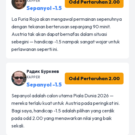
KAPPER
Odd Pertaruhan 2.00
Sepanyol -1.5
La Furia Roja akan mengawal permainan sepenuhnya
dengan tekanan berterusan sepanjang 90 minit.
Austria tak akan dapat bernafas dalam situasi
sebegini — handicap -1.5 nampak sangat wajar untuk
perlawanan seperti ini.
Радик Буркеев
KAPPER
Odd Pertaruhan 2.00
Sepanyol -1.5
Sepanyol adalah calon utama Piala Dunia 2026 —
mereka terlalu kuat untuk Austria pada peringkat ini.
Bagi saya, handicap -1.5 adalah pilihan yang cerdik
pada odd 2.00 yang menawarkan nilai yang baik
sekali.