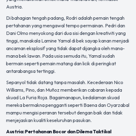
Austria.
Di bahagian tengah padang, Rodri adalah pemain tengah
pertahanan yang mengawal tempo permainan. Pedri dan
Dani Olmo menyokong dari dua sisi dengan kreativiti yang
tinggi, manakala Lamine Yamal di bek sayap kanan menjadi
ancaman eksplosif yang tidak dapat dijangka oleh mana-
mana bek lawan. Pada usia semuda itu, Yamal sudah
bermain seperti pemain matang dan licik di peringkat
antarabangsa tertinggi.
Sepanyol tidak datang tanpa masalah. Kecederaan Nico
Williams, Pino, dan Muñoz memberikan cabaran kepada
skuad La Furia Roja. Bagaimanapun, kedalaman skuad
mereka bermakna pengganti seperti Baena dan Oyarzabal
mampu mengisi peranan tersebut dengan baik dan tidak
menjejaskan kualiti keseluruhan pasukan.
Austria: Pertahanan Bocor dan Dilema Taktikal