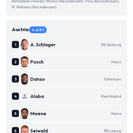
Ketiadaan Pemain: Muñoz (Kecederaan), Pino (Kecederaan),
N. Williams (Kecederaan)
Austria
4-2-3-1
A. Schlager
RB Salzburg
Posch
Mainz
Danso
Tottenham
Alaba
Real Madrid
Mwene
Mainz
Seiwald
RB Leipzig