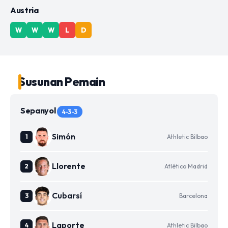
Austria
W
W
W
L
D
Susunan Pemain
Sepanyol
4-3-3
Simón
Athletic Bilbao
Llorente
Atlético Madrid
Cubarsí
Barcelona
Laporte
Athletic Bilbao