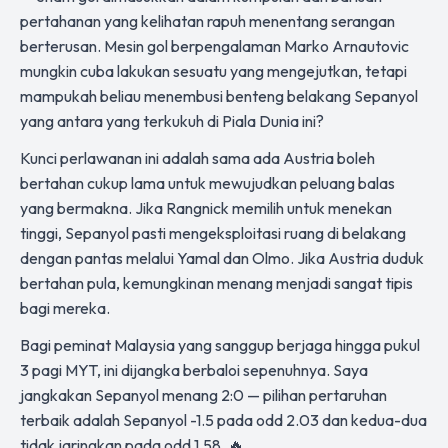
pertahanan yang kelihatan rapuh menentang serangan
berterusan. Mesin gol berpengalaman Marko Arnautovic
mungkin cuba lakukan sesuatu yang mengejutkan, tetapi
mampukah beliau menembusi benteng belakang Sepanyol
yang antara yang terkukuh di Piala Dunia ini?
Kunci perlawanan ini adalah sama ada Austria boleh
bertahan cukup lama untuk mewujudkan peluang balas
yang bermakna. Jika Rangnick memilih untuk menekan
tinggi, Sepanyol pasti mengeksploitasi ruang di belakang
dengan pantas melalui Yamal dan Olmo. Jika Austria duduk
bertahan pula, kemungkinan menang menjadi sangat tipis
bagi mereka.
Bagi peminat Malaysia yang sanggup berjaga hingga pukul
3 pagi MYT, ini dijangka berbaloi sepenuhnya. Saya
jangkakan Sepanyol menang 2:0 — pilihan pertaruhan
terbaik adalah Sepanyol -1.5 pada odd 2.03 dan kedua-dua
tidak jaringkan pada odd 1.58. 🔥