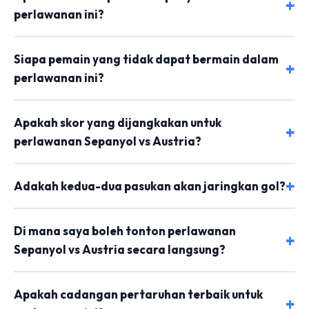
perlawanan ini?
Siapa pemain yang tidak dapat bermain dalam
perlawanan ini?
Apakah skor yang dijangkakan untuk
perlawanan Sepanyol vs Austria?
Adakah kedua-dua pasukan akan jaringkan gol?
Di mana saya boleh tonton perlawanan
Sepanyol vs Austria secara langsung?
Apakah cadangan pertaruhan terbaik untuk