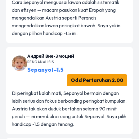
Cara Sepanyol menguasai lawan adalah sistematik
dan efisyen — macam pasukan kuat Eropah yang
mengendalikan Austria seperti Perancis
mengendalikan lawan peringkat bawah. Saya yakin
dengan pilihan handicap -1.5 ini.
Андрей Вне-Эмоций
PENGANALISIS
Sepanyol -1.5
Odd Pertaruhan 2.00
Di peringkat kalah mati, Sepanyol bermain dengan
lebih serius dan fokus berbanding peringkat kumpulan.
Austria tak akan duduk bertahan selama 90 minit
penuh — ini membuka ruang untuk Sepanyol. Saya pilih
handicap -1.5 dengan tenang.