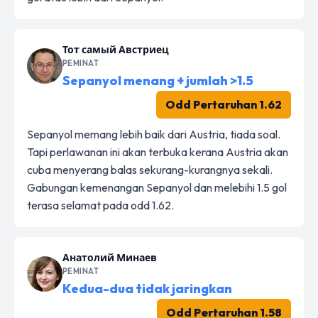
Тот самый Австриец
PEMINAT
Sepanyol menang + jumlah >1.5
Odd Pertaruhan 1.62
Sepanyol memang lebih baik dari Austria, tiada soal.
Tapi perlawanan ini akan terbuka kerana Austria akan
cuba menyerang balas sekurang-kurangnya sekali.
Gabungan kemenangan Sepanyol dan melebihi 1.5 gol
terasa selamat pada odd 1.62.
Анатолий Минаев
PEMINAT
Kedua-dua tidak jaringkan
Odd Pertaruhan 1.58