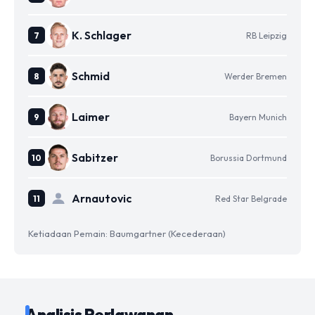
K. Schlager
RB Leipzig
Schmid
Werder Bremen
Laimer
Bayern Munich
Sabitzer
Borussia Dortmund
Arnautovic
Red Star Belgrade
Ketiadaan Pemain: Baumgartner (Kecederaan)
Analisis Perlawanan