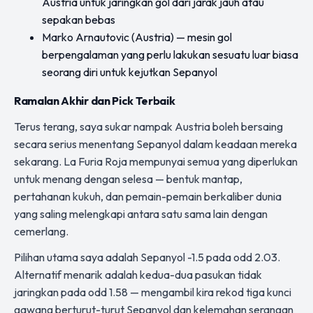
Austria untuk jaringkan gol dari jarak jauh atau
sepakan bebas
Marko Arnautovic (Austria) — mesin gol
berpengalaman yang perlu lakukan sesuatu luar biasa
seorang diri untuk kejutkan Sepanyol
Ramalan Akhir dan Pick Terbaik
Terus terang, saya sukar nampak Austria boleh bersaing
secara serius menentang Sepanyol dalam keadaan mereka
sekarang. La Furia Roja mempunyai semua yang diperlukan
untuk menang dengan selesa — bentuk mantap,
pertahanan kukuh, dan pemain-pemain berkaliber dunia
yang saling melengkapi antara satu sama lain dengan
cemerlang.
Pilihan utama saya adalah Sepanyol -1.5 pada odd 2.03.
Alternatif menarik adalah kedua-dua pasukan tidak
jaringkan pada odd 1.58 — mengambil kira rekod tiga kunci
gawang berturut-turut Sepanyol dan kelemahan serangan