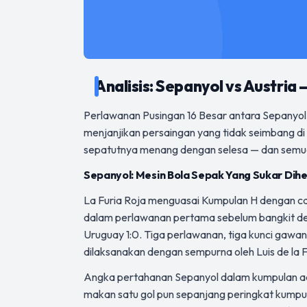
Analisis: Sepanyol vs Austria
Perlawanan Pusingan 16 Besar antara Sepanyol 
menjanjikan persaingan yang tidak seimbang di 
sepatutnya menang dengan selesa — dan semu
Sepanyol: Mesin Bola Sepak Yang Sukar Dih
La Furia Roja menguasai Kumpulan H dengan ca
dalam perlawanan pertama sebelum bangkit d
Uruguay 1:0. Tiga perlawanan, tiga kunci gawang
dilaksanakan dengan sempurna oleh Luis de la 
Angka pertahanan Sepanyol dalam kumpulan ada
makan satu gol pun sepanjang peringkat kumpul