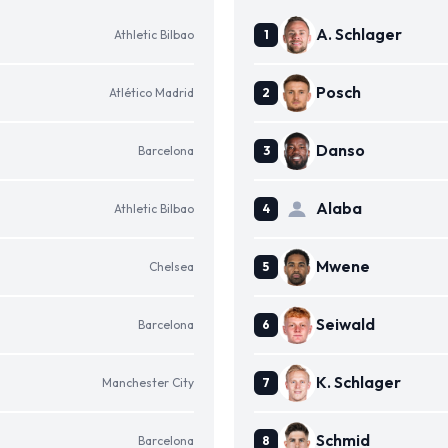
A. Schlager
Athletic Bilbao
Posch
Atlético Madrid
Danso
Barcelona
Alaba
Athletic Bilbao
Mwene
Chelsea
Seiwald
Barcelona
K. Schlager
Manchester City
Schmid
Barcelona