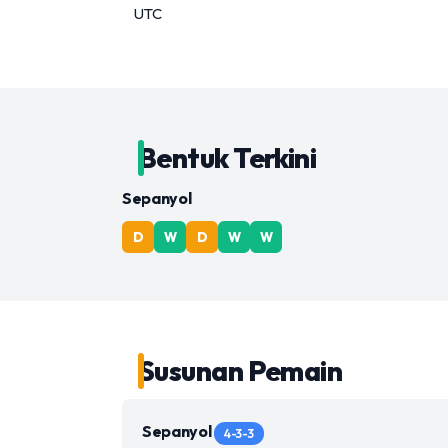
UTC
Bentuk Terkini
Sepanyol
D
W
D
W
W
Susunan Pemain
Sepanyol
4-3-3