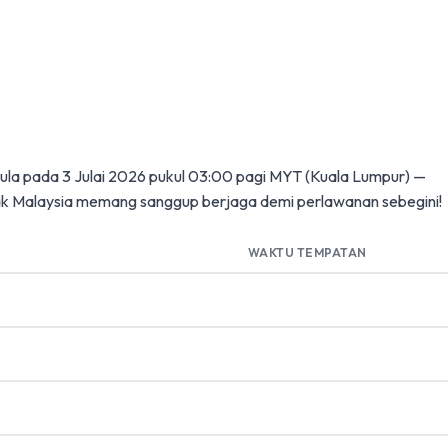
la pada 3 Julai 2026 pukul 03:00 pagi MYT (Kuala Lumpur) —
k Malaysia memang sanggup berjaga demi perlawanan sebegini!
WAKTU TEMPATAN