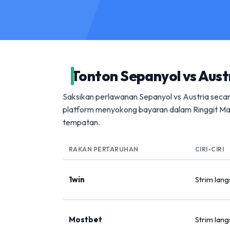
Tonton Sepanyol vs Austr
Saksikan perlawanan Sepanyol vs Austria secar
platform menyokong bayaran dalam Ringgit Ma
tempatan.
RAKAN PERTARUHAN
CIRI-CIRI
1win
Strim lang
Mostbet
Strim lan