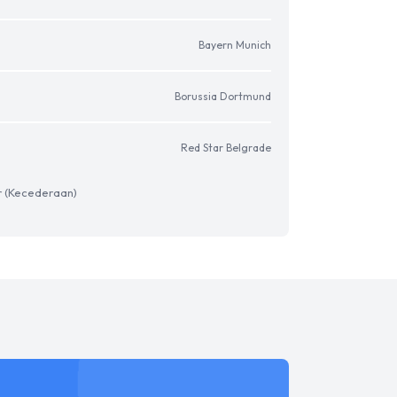
Bayern Munich
Borussia Dortmund
Red Star Belgrade
r (Kecederaan)