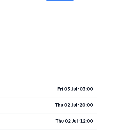
Fri 03 Jul · 03:00
Thu 02 Jul · 20:00
Thu 02 Jul · 12:00