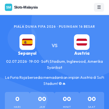
☰
PIALA DUNIA FIFA 2026 · PUSINGAN 16 BESAR
VS
Sepanyol
Austria
02.07.2026 · 19:00 · SoFi Stadium, Inglewood, Amerika
Syarikat
La Furia Roja bersedia memadamkan impian Austria di SoFi
Stadium! ⚽🔥
0
00
00
00
HARI
JAM
MINIT
SAAT