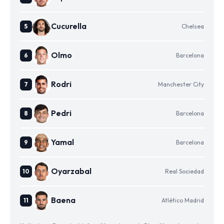
Cucurella
Chelsea
Olmo
Barcelona
Rodri
Manchester City
Pedri
Barcelona
Yamal
Barcelona
Oyarzabal
Real Sociedad
Baena
Atlético Madrid