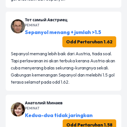
Тот самый Австриец
PEMINAT
Sepanyol menang + jumlah >1.5
Odd Pertaruhan 1.62
Sepanyol memang lebih baik dari Austria, tiada soal.
Tapi perlawanan ini akan terbuka kerana Austria akan
cuba menyerang balas sekurang-kurangnya sekali.
Gabungan kemenangan Sepanyol dan melebihi 1.5 gol
terasa selamat pada odd 1.62.
Анатолий Минаев
PEMINAT
Kedua-dua tidak jaringkan
Odd Pertaruhan 1.58