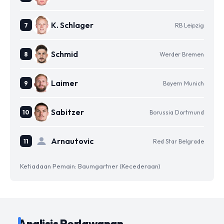
K. Schlager
RB Leipzig
Schmid
Werder Bremen
Laimer
Bayern Munich
Sabitzer
Borussia Dortmund
Arnautovic
Red Star Belgrade
Ketiadaan Pemain: Baumgartner (Kecederaan)
Analisis Perlawanan