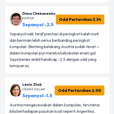
Dima Chebanenko
KAPPER
Odd Pertaruhan 3.34
Sepanyol -2.5
Sepanyol naik taraf prestasi di peringkat kalah mati
dan bermain lebih serius berbanding peringkat
kumpulan. Benteng belakang Austria sudah tenat —
dalam kumpulan pun mereka kebobolan enam gol.
Saya berani ambil handicap -2.5 dengan odd yang
lumayan ini.
Lenin Zhuk
ORANG DALAM
Odd Pertaruhan 2.00
Sepanyol -1.5
Austria mengecewakan dalam kumpulan, terutama
bila berhadapan pasukan kuat seperti Argentina.