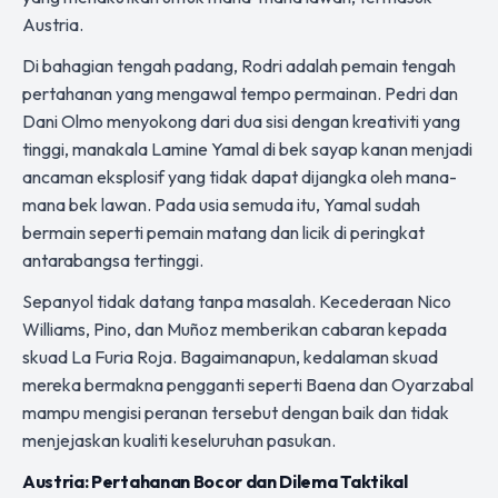
Austria.
Di bahagian tengah padang, Rodri adalah pemain tengah
pertahanan yang mengawal tempo permainan. Pedri dan
Dani Olmo menyokong dari dua sisi dengan kreativiti yang
tinggi, manakala Lamine Yamal di bek sayap kanan menjadi
ancaman eksplosif yang tidak dapat dijangka oleh mana-
mana bek lawan. Pada usia semuda itu, Yamal sudah
bermain seperti pemain matang dan licik di peringkat
antarabangsa tertinggi.
Sepanyol tidak datang tanpa masalah. Kecederaan Nico
Williams, Pino, dan Muñoz memberikan cabaran kepada
skuad La Furia Roja. Bagaimanapun, kedalaman skuad
mereka bermakna pengganti seperti Baena dan Oyarzabal
mampu mengisi peranan tersebut dengan baik dan tidak
menjejaskan kualiti keseluruhan pasukan.
Austria: Pertahanan Bocor dan Dilema Taktikal