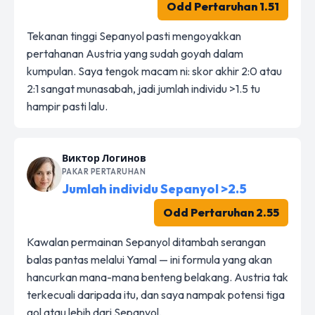
Odd Pertaruhan 1.51
Tekanan tinggi Sepanyol pasti mengoyakkan
pertahanan Austria yang sudah goyah dalam
kumpulan. Saya tengok macam ni: skor akhir 2:0 atau
2:1 sangat munasabah, jadi jumlah individu >1.5 tu
hampir pasti lalu.
Виктор Логинов
PAKAR PERTARUHAN
Jumlah individu Sepanyol >2.5
Odd Pertaruhan 2.55
Kawalan permainan Sepanyol ditambah serangan
balas pantas melalui Yamal — ini formula yang akan
hancurkan mana-mana benteng belakang. Austria tak
terkecuali daripada itu, dan saya nampak potensi tiga
gol atau lebih dari Sepanyol.