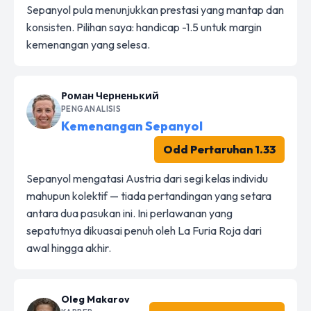
Sepanyol pula menunjukkan prestasi yang mantap dan
konsisten. Pilihan saya: handicap -1.5 untuk margin
kemenangan yang selesa.
Роман Черненький
PENGANALISIS
Kemenangan Sepanyol
Odd Pertaruhan 1.33
Sepanyol mengatasi Austria dari segi kelas individu
mahupun kolektif — tiada pertandingan yang setara
antara dua pasukan ini. Ini perlawanan yang
sepatutnya dikuasai penuh oleh La Furia Roja dari
awal hingga akhir.
Oleg Makarov