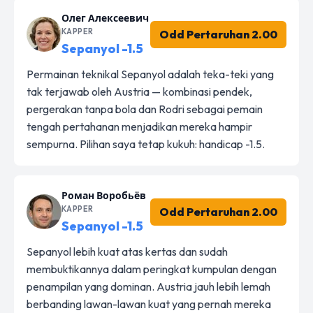
Олег Алексеевич
KAPPER
Odd Pertaruhan 2.00
Sepanyol -1.5
Permainan teknikal Sepanyol adalah teka-teki yang
tak terjawab oleh Austria — kombinasi pendek,
pergerakan tanpa bola dan Rodri sebagai pemain
tengah pertahanan menjadikan mereka hampir
sempurna. Pilihan saya tetap kukuh: handicap -1.5.
Роман Воробьёв
KAPPER
Odd Pertaruhan 2.00
Sepanyol -1.5
Sepanyol lebih kuat atas kertas dan sudah
membuktikannya dalam peringkat kumpulan dengan
penampilan yang dominan. Austria jauh lebih lemah
berbanding lawan-lawan kuat yang pernah mereka