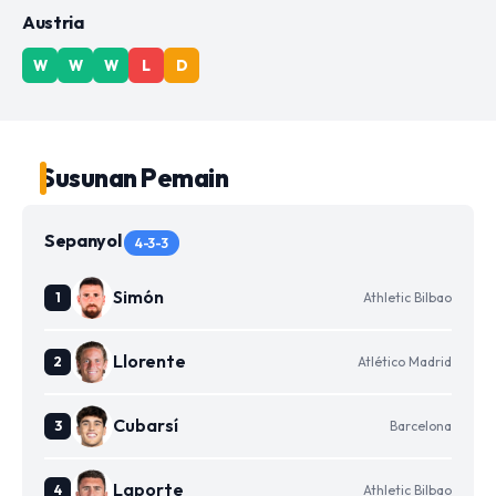
Austria
W
W
W
L
D
Susunan Pemain
Sepanyol
4-3-3
Simón
Athletic Bilbao
Llorente
Atlético Madrid
Cubarsí
Barcelona
Laporte
Athletic Bilbao