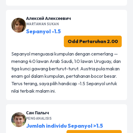
Алексей Алексеевич
WARTAWAN SUKAN
Sepanyol -1.5
Odd Pertaruhan 2.00
Sepanyol menguasai kumpulan dengan cemerlang —
menang 4:0 lawan Arab Saudi, 1:0 lawan Uruguay, dan
tiga kunci gawang berturut-turut. Austria pula makan
enam gol dalam kumpulan, pertahanan bocor besar.
Terus terang, saya pilih handicap -1.5 Sepanyol untuk
nilai terbaik malam ini.
Сан Палыч
PENGANALISIS
Jumlah individu Sepanyol >1.5