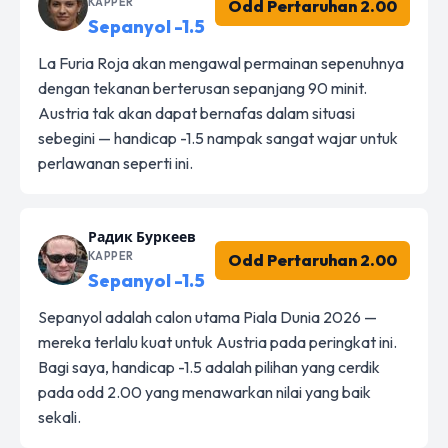
KAPPER
Odd Pertaruhan 2.00
Sepanyol -1.5
La Furia Roja akan mengawal permainan sepenuhnya
dengan tekanan berterusan sepanjang 90 minit.
Austria tak akan dapat bernafas dalam situasi
sebegini — handicap -1.5 nampak sangat wajar untuk
perlawanan seperti ini.
Радик Буркеев
KAPPER
Odd Pertaruhan 2.00
Sepanyol -1.5
Sepanyol adalah calon utama Piala Dunia 2026 —
mereka terlalu kuat untuk Austria pada peringkat ini.
Bagi saya, handicap -1.5 adalah pilihan yang cerdik
pada odd 2.00 yang menawarkan nilai yang baik
sekali.