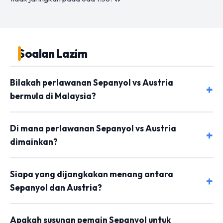
Soalan Lazim
Bilakah perlawanan Sepanyol vs Austria
bermula di Malaysia?
Di mana perlawanan Sepanyol vs Austria
dimainkan?
Siapa yang dijangkakan menang antara
Sepanyol dan Austria?
Apakah susunan pemain Sepanyol untuk