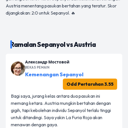
Austria menentang pasukan bertahan yang teratur. Skor
dijangkakan: 2:0 untuk Sepanyol. 🔥
Ramalan Sepanyol vs Austria
Александр Мостовой
BEKAS PEMAIN
Kemenangan Sepanyol
Odd Pertaruhan 3.55
Bagi saya, jurang kelas antara dua pasukan ini
memang ketara. Austria mungkin bertahan dengan
gigih, tapi kebolehan individu Sepanyol terlalu tinggi
untuk ditandingi. Saya yakin La Furia Roja akan
menawan dengan gaya.