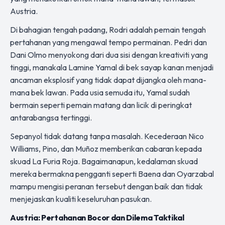
Austria.
Di bahagian tengah padang, Rodri adalah pemain tengah
pertahanan yang mengawal tempo permainan. Pedri dan
Dani Olmo menyokong dari dua sisi dengan kreativiti yang
tinggi, manakala Lamine Yamal di bek sayap kanan menjadi
ancaman eksplosif yang tidak dapat dijangka oleh mana-
mana bek lawan. Pada usia semuda itu, Yamal sudah
bermain seperti pemain matang dan licik di peringkat
antarabangsa tertinggi.
Sepanyol tidak datang tanpa masalah. Kecederaan Nico
Williams, Pino, dan Muñoz memberikan cabaran kepada
skuad La Furia Roja. Bagaimanapun, kedalaman skuad
mereka bermakna pengganti seperti Baena dan Oyarzabal
mampu mengisi peranan tersebut dengan baik dan tidak
menjejaskan kualiti keseluruhan pasukan.
Austria: Pertahanan Bocor dan Dilema Taktikal