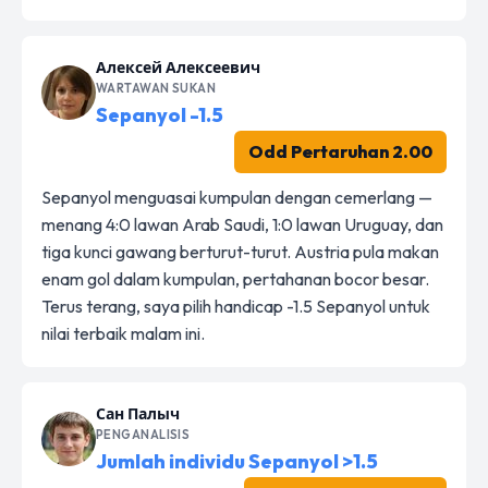
Алексей Алексеевич
WARTAWAN SUKAN
Sepanyol -1.5
Odd Pertaruhan 2.00
Sepanyol menguasai kumpulan dengan cemerlang —
menang 4:0 lawan Arab Saudi, 1:0 lawan Uruguay, dan
tiga kunci gawang berturut-turut. Austria pula makan
enam gol dalam kumpulan, pertahanan bocor besar.
Terus terang, saya pilih handicap -1.5 Sepanyol untuk
nilai terbaik malam ini.
Сан Палыч
PENGANALISIS
Jumlah individu Sepanyol >1.5