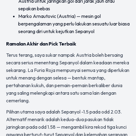
Austria untuk jaringkan gol dari jarak jauh atau
sepakan bebas
Marko Arnautovic (Austria) — mesin gol
berpengalaman yang perlu lakukan sesuatu luar biasa
seorang diri untuk kejutkan Sepanyol
Ramalan Akhir dan Pick Terbaik
Terus terang, saya sukar nampak Austria boleh bersaing
secara serius menentang Sepanyol dalam keadaan mereka
sekarang. La Furia Roja mempunyai semua yang diperlukan
untuk menang dengan selesa — bentuk mantap,
pertahanan kukuh, dan pemain-pemain berkaliber dunia
yang saling melengkapi antara satu sama lain dengan
cemerlang.
Pilihan utama saya adalah Sepanyol -1.5 pada odd 2.03.
Alternatif menarik adalah kedua-dua pasukan tidak
jaringkan pada odd 1.58 — mengambil kira rekod tiga kunci
gawang berturut-turut Sepanyol dan kelemahan serangan