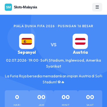
☰
PIALA DUNIA FIFA 2026 · PUSINGAN 16 BESAR
VS
Sepanyol
Austria
02.07.2026 · 19:00 · SoFi Stadium, Inglewood, Amerika
Syarikat
La Furia Roja bersedia memadamkan impian Austria di SoFi
Stadium! ⚽🔥
0
00
00
00
HARI
JAM
MINIT
SAAT