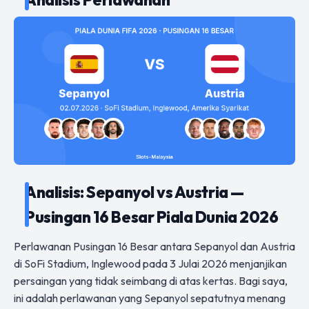
Analisis: Sepanyol vs Austria —
Pusingan 16 Besar Piala Dunia 2026
Perlawanan Pusingan 16 Besar antara Sepanyol dan Austria
di SoFi Stadium, Inglewood pada 3 Julai 2026 menjanjikan
persaingan yang tidak seimbang di atas kertas. Bagi saya,
ini adalah perlawanan yang Sepanyol sepatutnya menang