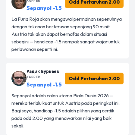
KAPPER
Odd Pertaruhan 2.00
Sepanyol -1.5
La Furia Roja akan mengawal permainan sepenuhnya
dengan tekanan berterusan sepanjang 90 minit.
Austria tak akan dapat bernafas dalam situasi
sebegini — handicap -1.5 nampak sangat wajar untuk
perlawanan seperti ini.
Радик Буркеев
KAPPER
Odd Pertaruhan 2.00
Sepanyol -1.5
Sepanyol adalah calon utama Piala Dunia 2026 —
mereka terlalu kuat untuk Austria pada peringkat ini.
Bagi saya, handicap -1.5 adalah pilihan yang cerdik
pada odd 2.00 yang menawarkan nilai yang baik
sekali.