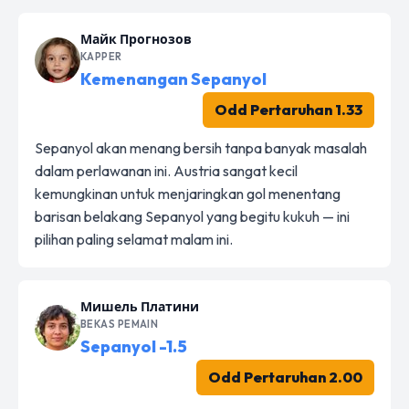
Майк Прогнозов
KAPPER
Kemenangan Sepanyol
Odd Pertaruhan 1.33
Sepanyol akan menang bersih tanpa banyak masalah
dalam perlawanan ini. Austria sangat kecil
kemungkinan untuk menjaringkan gol menentang
barisan belakang Sepanyol yang begitu kukuh — ini
pilihan paling selamat malam ini.
Мишель Платини
BEKAS PEMAIN
Sepanyol -1.5
Odd Pertaruhan 2.00