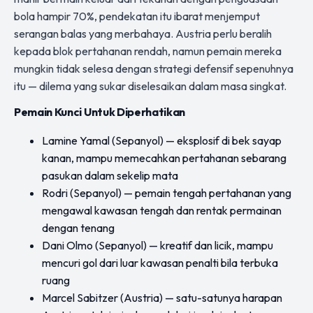
bola hampir 70%, pendekatan itu ibarat menjemput
serangan balas yang merbahaya. Austria perlu beralih
kepada blok pertahanan rendah, namun pemain mereka
mungkin tidak selesa dengan strategi defensif sepenuhnya
itu — dilema yang sukar diselesaikan dalam masa singkat.
Pemain Kunci Untuk Diperhatikan
Lamine Yamal (Sepanyol) — eksplosif di bek sayap
kanan, mampu memecahkan pertahanan sebarang
pasukan dalam sekelip mata
Rodri (Sepanyol) — pemain tengah pertahanan yang
mengawal kawasan tengah dan rentak permainan
dengan tenang
Dani Olmo (Sepanyol) — kreatif dan licik, mampu
mencuri gol dari luar kawasan penalti bila terbuka
ruang
Marcel Sabitzer (Austria) — satu-satunya harapan