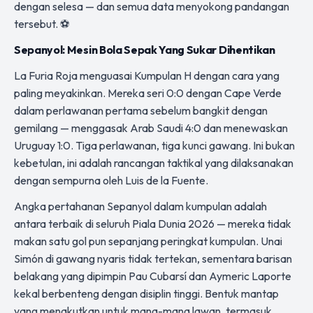
dengan selesa — dan semua data menyokong pandangan
tersebut. ⚽
Sepanyol: Mesin Bola Sepak Yang Sukar Dihentikan
La Furia Roja menguasai Kumpulan H dengan cara yang
paling meyakinkan. Mereka seri 0:0 dengan Cape Verde
dalam perlawanan pertama sebelum bangkit dengan
gemilang — menggasak Arab Saudi 4:0 dan menewaskan
Uruguay 1:0. Tiga perlawanan, tiga kunci gawang. Ini bukan
kebetulan, ini adalah rancangan taktikal yang dilaksanakan
dengan sempurna oleh Luis de la Fuente.
Angka pertahanan Sepanyol dalam kumpulan adalah
antara terbaik di seluruh Piala Dunia 2026 — mereka tidak
makan satu gol pun sepanjang peringkat kumpulan. Unai
Simón di gawang nyaris tidak tertekan, sementara barisan
belakang yang dipimpin Pau Cubarsí dan Aymeric Laporte
kekal berbenteng dengan disiplin tinggi. Bentuk mantap
yang menakutkan untuk mana-mana lawan, termasuk