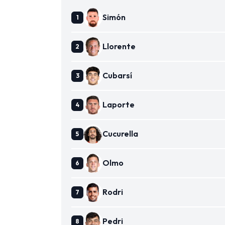
Simón
Llorente
Cubarsí
Laporte
Cucurella
Olmo
Rodri
Pedri