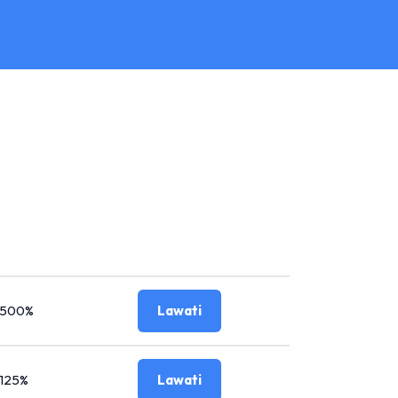
 500%
Lawati
 125%
Lawati