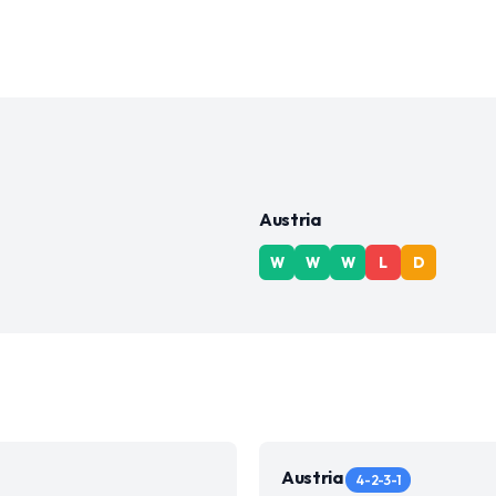
Austria
W
W
W
L
D
Austria
4-2-3-1