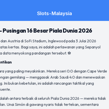
 — Pusingan 16 Besar Piala Dunia 2026
dan Austria di SoFi Stadium, Inglewood pada 3 Julai 2026
atas kertas. Bagi saya, ini adalah perlawanan yang Sepanyol
a data menyokong pandangan tersebut. ⚽
entikan
ra yang paling meyakinkan. Mereka seri 0:0 dengan Cape Verde
engan gemilang — menggasak Arab Saudi 4:0 dan menewaskan
. Ini bukan kebetulan, ini adalah rancangan taktikal yang
Fuente.
lah antara terbaik di seluruh Piala Dunia 2026 — mereka tidak
an. Unai Simón di gawang nyaris tidak tertekan, sementara