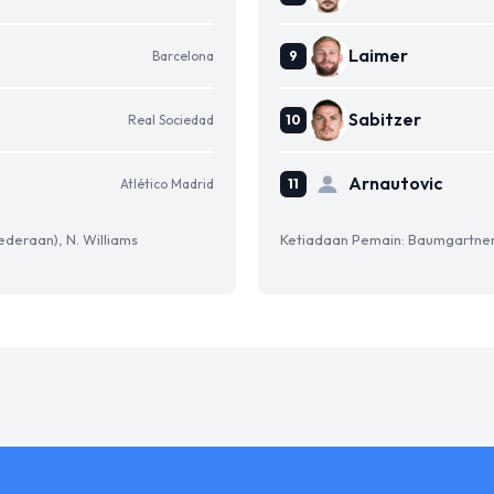
Laimer
Barcelona
Sabitzer
Real Sociedad
Arnautovic
Atlético Madrid
deraan), N. Williams
Ketiadaan Pemain: Baumgartne