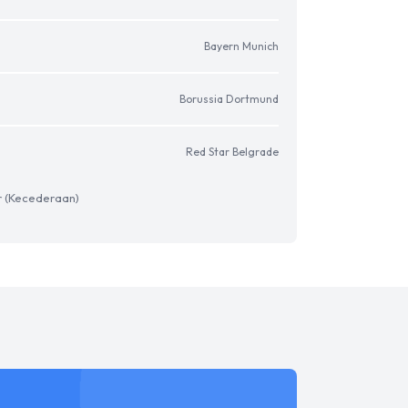
Bayern Munich
Borussia Dortmund
Red Star Belgrade
r (Kecederaan)