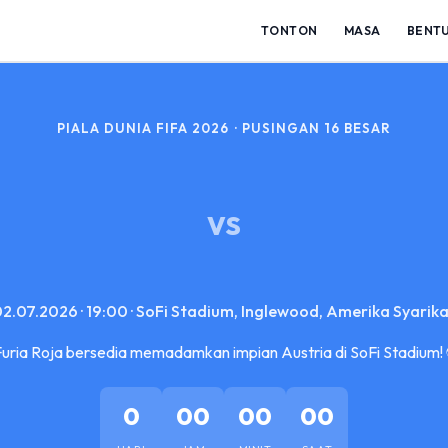
TONTON
MASA
BENT
PIALA DUNIA FIFA 2026 · PUSINGAN 16 BESAR
VS
2.07.2026 · 19:00 · SoFi Stadium, Inglewood, Amerika Syarik
Furia Roja bersedia memadamkan impian Austria di SoFi Stadium!
0
00
00
00