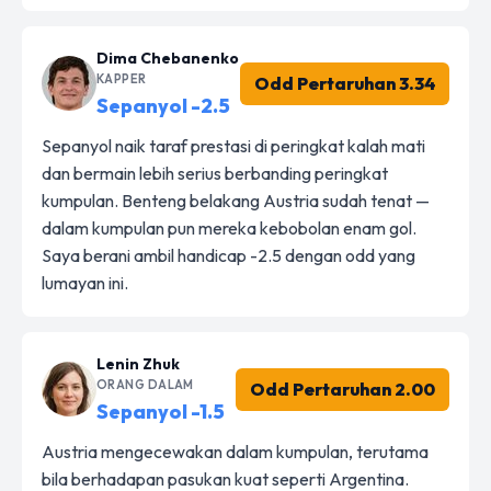
Dima Chebanenko
KAPPER
Odd Pertaruhan 3.34
Sepanyol -2.5
Sepanyol naik taraf prestasi di peringkat kalah mati
dan bermain lebih serius berbanding peringkat
kumpulan. Benteng belakang Austria sudah tenat —
dalam kumpulan pun mereka kebobolan enam gol.
Saya berani ambil handicap -2.5 dengan odd yang
lumayan ini.
Lenin Zhuk
ORANG DALAM
Odd Pertaruhan 2.00
Sepanyol -1.5
Austria mengecewakan dalam kumpulan, terutama
bila berhadapan pasukan kuat seperti Argentina.