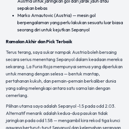
Austria untuk jaringkan gol dari jarak jauh atau
sepakan bebas
Marko Arnautovic (Austria) — mesin gol
berpengalaman yang perlu lakukan sesuatu luar biasa
seorang diri untuk kejutkan Sepanyol
Ramalan Akhir dan Pick Terbaik
Terus terang, saya sukar nampak Austria boleh bersaing
secara serius menentang Sepanyol dalam keadaan mereka
sekarang. La Furia Roja mempunyai semua yang diperlukan
untuk menang dengan selesa — bentuk mantap,
pertahanan kukuh, dan pemain-pemain berkaliber dunia
yang saling melengkapi antara satu sama lain dengan
cemerlang.
Pilihan utama saya adalah Sepanyol -1.5 pada odd 2.03.
Alternatif menarik adalah kedua-dua pasukan tidak
jaringkan pada odd 1.58 — mengambil kira rekod tiga kunci
gawang berturut-turut Sepanyol dan kelemahan serangan