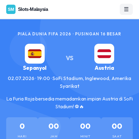
☰
PIALA DUNIA FIFA 2026 · PUSINGAN 16 BESAR
VS
Sepanyol
Austria
02.07.2026 · 19:00 · SoFi Stadium, Inglewood, Amerika
Syarikat
La Furia Roja bersedia memadamkan impian Austria di SoFi
Stadium! ⚽🔥
0
00
00
00
HARI
JAM
MINIT
SAAT