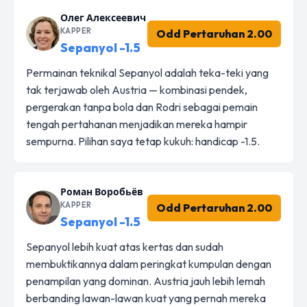
Олег Алексеевич
KAPPER
Odd Pertaruhan 2.00
Sepanyol -1.5
Permainan teknikal Sepanyol adalah teka-teki yang
tak terjawab oleh Austria — kombinasi pendek,
pergerakan tanpa bola dan Rodri sebagai pemain
tengah pertahanan menjadikan mereka hampir
sempurna. Pilihan saya tetap kukuh: handicap -1.5.
Роман Воробьёв
KAPPER
Odd Pertaruhan 2.00
Sepanyol -1.5
Sepanyol lebih kuat atas kertas dan sudah
membuktikannya dalam peringkat kumpulan dengan
penampilan yang dominan. Austria jauh lebih lemah
berbanding lawan-lawan kuat yang pernah mereka