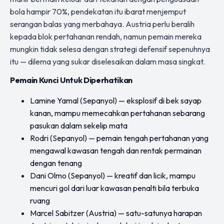
bola hampir 70%, pendekatan itu ibarat menjemput
serangan balas yang merbahaya. Austria perlu beralih
kepada blok pertahanan rendah, namun pemain mereka
mungkin tidak selesa dengan strategi defensif sepenuhnya
itu — dilema yang sukar diselesaikan dalam masa singkat.
Pemain Kunci Untuk Diperhatikan
Lamine Yamal (Sepanyol) — eksplosif di bek sayap
kanan, mampu memecahkan pertahanan sebarang
pasukan dalam sekelip mata
Rodri (Sepanyol) — pemain tengah pertahanan yang
mengawal kawasan tengah dan rentak permainan
dengan tenang
Dani Olmo (Sepanyol) — kreatif dan licik, mampu
mencuri gol dari luar kawasan penalti bila terbuka
ruang
Marcel Sabitzer (Austria) — satu-satunya harapan