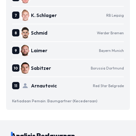
K. Schlager
RB Leipzig
Schmid
Werder Bremen
Laimer
Bayern Munich
Sabitzer
Borussia Dortmund
Arnautovic
Red Star Belgrade
Ketiadaan Pemain: Baumgartner (Kecederaan)
Analisis Perlawanan