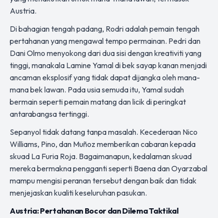
Austria.
Di bahagian tengah padang, Rodri adalah pemain tengah
pertahanan yang mengawal tempo permainan. Pedri dan
Dani Olmo menyokong dari dua sisi dengan kreativiti yang
tinggi, manakala Lamine Yamal di bek sayap kanan menjadi
ancaman eksplosif yang tidak dapat dijangka oleh mana-
mana bek lawan. Pada usia semuda itu, Yamal sudah
bermain seperti pemain matang dan licik di peringkat
antarabangsa tertinggi.
Sepanyol tidak datang tanpa masalah. Kecederaan Nico
Williams, Pino, dan Muñoz memberikan cabaran kepada
skuad La Furia Roja. Bagaimanapun, kedalaman skuad
mereka bermakna pengganti seperti Baena dan Oyarzabal
mampu mengisi peranan tersebut dengan baik dan tidak
menjejaskan kualiti keseluruhan pasukan.
Austria: Pertahanan Bocor dan Dilema Taktikal