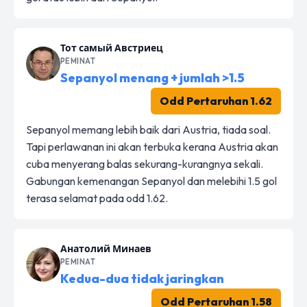
Тот самый Австриец
PEMINAT
Sepanyol menang + jumlah >1.5
Odd Pertaruhan 1.62
Sepanyol memang lebih baik dari Austria, tiada soal.
Tapi perlawanan ini akan terbuka kerana Austria akan
cuba menyerang balas sekurang-kurangnya sekali.
Gabungan kemenangan Sepanyol dan melebihi 1.5 gol
terasa selamat pada odd 1.62.
Анатолий Минаев
PEMINAT
Kedua-dua tidak jaringkan
Odd Pertaruhan 1.58