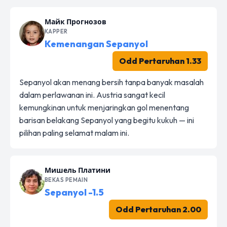
Майк Прогнозов
KAPPER
Kemenangan Sepanyol
Odd Pertaruhan 1.33
Sepanyol akan menang bersih tanpa banyak masalah
dalam perlawanan ini. Austria sangat kecil
kemungkinan untuk menjaringkan gol menentang
barisan belakang Sepanyol yang begitu kukuh — ini
pilihan paling selamat malam ini.
Мишель Платини
BEKAS PEMAIN
Sepanyol -1.5
Odd Pertaruhan 2.00