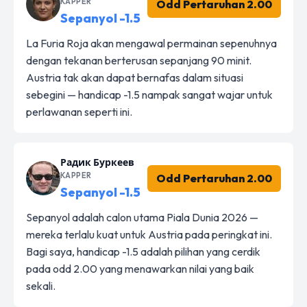
KAPPER
Odd Pertaruhan 2.00
Sepanyol -1.5
La Furia Roja akan mengawal permainan sepenuhnya
dengan tekanan berterusan sepanjang 90 minit.
Austria tak akan dapat bernafas dalam situasi
sebegini — handicap -1.5 nampak sangat wajar untuk
perlawanan seperti ini.
Радик Буркеев
KAPPER
Odd Pertaruhan 2.00
Sepanyol -1.5
Sepanyol adalah calon utama Piala Dunia 2026 —
mereka terlalu kuat untuk Austria pada peringkat ini.
Bagi saya, handicap -1.5 adalah pilihan yang cerdik
pada odd 2.00 yang menawarkan nilai yang baik
sekali.