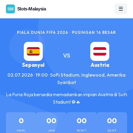
☰
PIALA DUNIA FIFA 2026 · PUSINGAN 16 BESAR
VS
Sepanyol
Austria
02.07.2026 · 19:00 · SoFi Stadium, Inglewood, Amerika
Syarikat
La Furia Roja bersedia memadamkan impian Austria di SoFi
Stadium! ⚽🔥
0
00
00
00
HARI
JAM
MINIT
SAAT