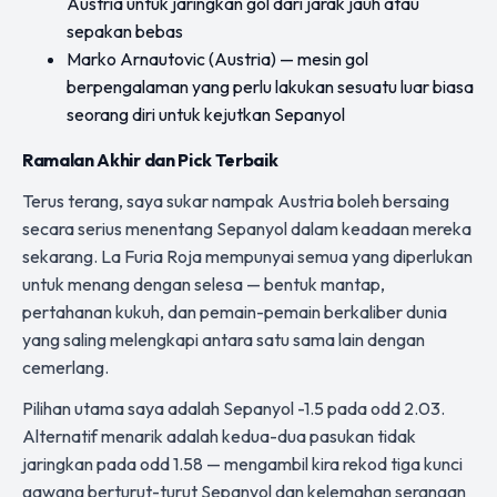
Austria untuk jaringkan gol dari jarak jauh atau
sepakan bebas
Marko Arnautovic (Austria) — mesin gol
berpengalaman yang perlu lakukan sesuatu luar biasa
seorang diri untuk kejutkan Sepanyol
Ramalan Akhir dan Pick Terbaik
Terus terang, saya sukar nampak Austria boleh bersaing
secara serius menentang Sepanyol dalam keadaan mereka
sekarang. La Furia Roja mempunyai semua yang diperlukan
untuk menang dengan selesa — bentuk mantap,
pertahanan kukuh, dan pemain-pemain berkaliber dunia
yang saling melengkapi antara satu sama lain dengan
cemerlang.
Pilihan utama saya adalah Sepanyol -1.5 pada odd 2.03.
Alternatif menarik adalah kedua-dua pasukan tidak
jaringkan pada odd 1.58 — mengambil kira rekod tiga kunci
gawang berturut-turut Sepanyol dan kelemahan serangan