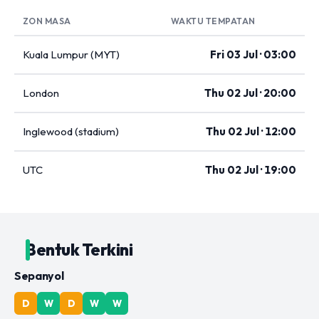
ZON MASA
WAKTU TEMPATAN
Kuala Lumpur (MYT)
Fri 03 Jul · 03:00
London
Thu 02 Jul · 20:00
Inglewood (stadium)
Thu 02 Jul · 12:00
UTC
Thu 02 Jul · 19:00
Bentuk Terkini
Sepanyol
D
W
D
W
W