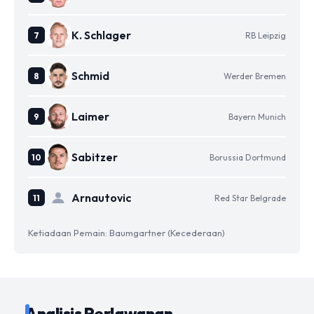
K. Schlager
RB Leipzig
Schmid
Werder Bremen
Laimer
Bayern Munich
Sabitzer
Borussia Dortmund
Arnautovic
Red Star Belgrade
Ketiadaan Pemain: Baumgartner (Kecederaan)
Analisis Perlawanan