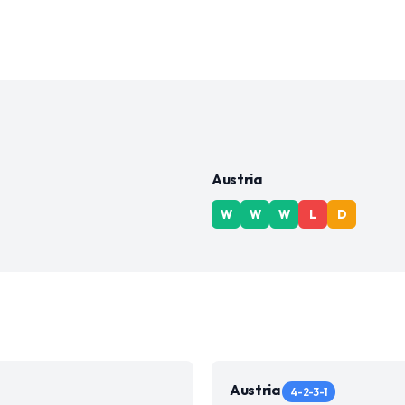
Austria
W
W
W
L
D
Austria
4-2-3-1