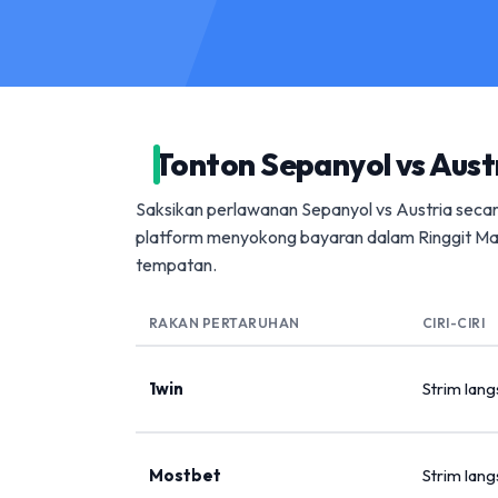
Tonton Sepanyol vs Austr
Saksikan perlawanan Sepanyol vs Austria secar
platform menyokong bayaran dalam Ringgit Ma
tempatan.
RAKAN PERTARUHAN
CIRI-CIRI
1win
Strim lang
Mostbet
Strim lan