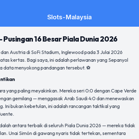
 — Pusingan 16 Besar Piala Dunia 2026
dan Austria di SoFi Stadium, Inglewood pada 3 Julai 2026
atas kertas. Bagi saya, ini adalah perlawanan yang Sepanyol
a data menyokong pandangan tersebut. ⚽
entikan
ra yang paling meyakinkan. Mereka seri 0:0 dengan Cape Verde
engan gemilang — menggasak Arab Saudi 4:0 dan menewaskan
. Ini bukan kebetulan, ini adalah rancangan taktikal yang
Fuente.
lah antara terbaik di seluruh Piala Dunia 2026 — mereka tidak
an. Unai Simón di gawang nyaris tidak tertekan, sementara