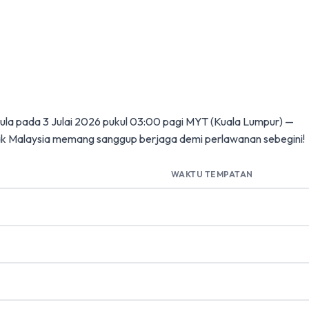
la pada 3 Julai 2026 pukul 03:00 pagi MYT (Kuala Lumpur) —
k Malaysia memang sanggup berjaga demi perlawanan sebegini!
WAKTU TEMPATAN