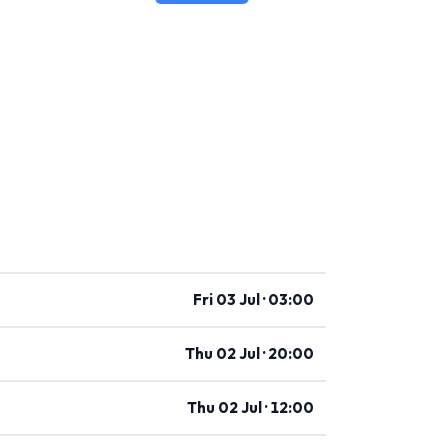
Fri 03 Jul · 03:00
Thu 02 Jul · 20:00
Thu 02 Jul · 12:00