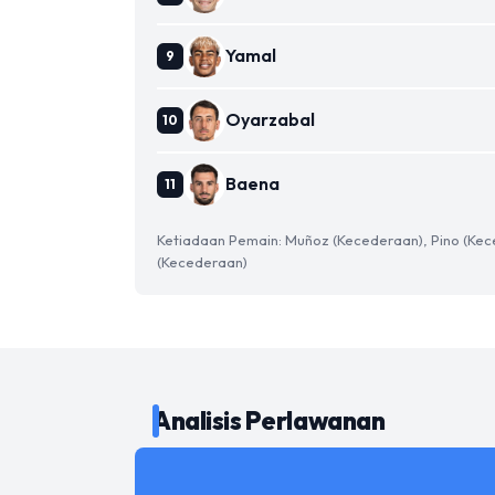
Yamal
Oyarzabal
Baena
Ketiadaan Pemain: Muñoz (Kecederaan), Pino (Kece
(Kecederaan)
Analisis Perlawanan