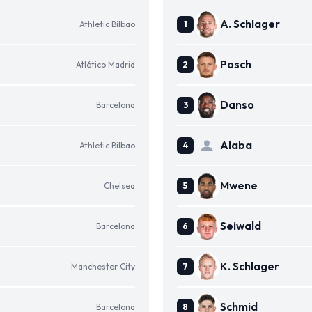
A. Schlager
Athletic Bilbao
Posch
Atlético Madrid
Danso
Barcelona
Alaba
Athletic Bilbao
Mwene
Chelsea
Seiwald
Barcelona
K. Schlager
Manchester City
Schmid
Barcelona