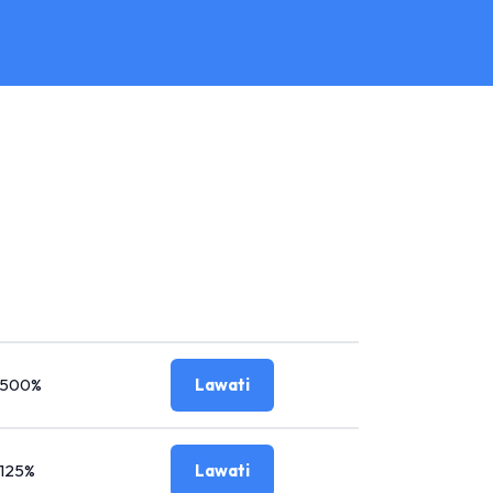
 500%
Lawati
 125%
Lawati