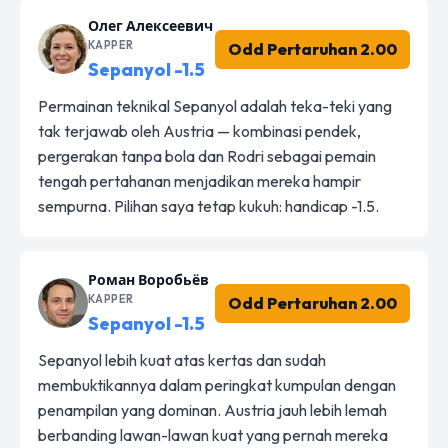
Олег Алексеевич
KAPPER
Odd Pertaruhan 2.00
Sepanyol -1.5
Permainan teknikal Sepanyol adalah teka-teki yang
tak terjawab oleh Austria — kombinasi pendek,
pergerakan tanpa bola dan Rodri sebagai pemain
tengah pertahanan menjadikan mereka hampir
sempurna. Pilihan saya tetap kukuh: handicap -1.5.
Роман Воробьёв
KAPPER
Odd Pertaruhan 2.00
Sepanyol -1.5
Sepanyol lebih kuat atas kertas dan sudah
membuktikannya dalam peringkat kumpulan dengan
penampilan yang dominan. Austria jauh lebih lemah
berbanding lawan-lawan kuat yang pernah mereka