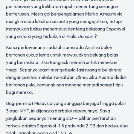
pertahanan yang kelihatan rapuh menentang serangan
berterusan. Mesin gol berpengalaman Marko Arnautovic
mungkin cuba lakukan sesuatu yang mengejutkan, tetapi
mampukah beliau menembusi benteng belakang Sepanyol
yang antara yang terkukuh di Piala Dunia ini?
Kunci perlawanan ini adalah sama ada Austria boleh
bertahan cukup lama untuk mewujudkan peluang balas
yang bermakna. Jika Rangnick memilih untuk menekan
tinggi, Sepanyol pasti mengeksploitasi ruang di belakang
dengan pantas melalui Yamal dan Olmo. Jika Austria duduk
bertahan pula, kemungkinan menang menjadi sangat tipis
bagi mereka.
Bagi peminat Malaysia yang sanggup berjaga hingga pukul
3 pagi MYT, ini dijangka berbaloi sepenuhnya. Saya
jangkakan Sepanyol menang 2:0 — pilihan pertaruhan
terbaik adalah Sepanyol -1.5 pada odd 2.03 dan kedua-dua
tidak jaringkan pada odd 1.58. 🔥