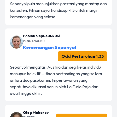
Sepanyol pula menunjukkan prestasi yang mantap dan
konsisten. Pilihan saya: handicap -1.5 untuk margin
kemenangan yang selesa.
Роман Черненький
PENGANALISIS
Kemenangan Sepanyol
Odd Pertaruhan 1.33
Sepanyol mengatasi Austria dari segi kelas individu
mahupun kolektif — tiada pertandingan yang setara
antara dua pasukan ini. Ini perlawanan yang
sepatutnya dikuasai penuh oleh La Furia Roja dari
awal hingga akhir.
Oleg Makarov