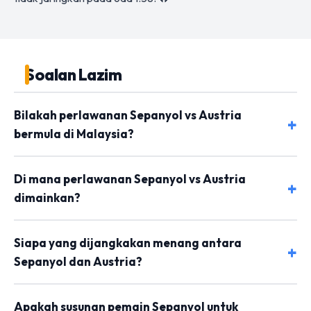
Soalan Lazim
Bilakah perlawanan Sepanyol vs Austria
bermula di Malaysia?
Di mana perlawanan Sepanyol vs Austria
dimainkan?
Siapa yang dijangkakan menang antara
Sepanyol dan Austria?
Apakah susunan pemain Sepanyol untuk