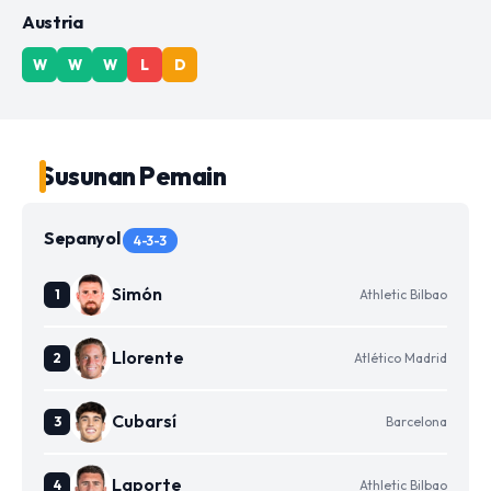
Austria
W
W
W
L
D
Susunan Pemain
Sepanyol
4-3-3
Simón
Athletic Bilbao
Llorente
Atlético Madrid
Cubarsí
Barcelona
Laporte
Athletic Bilbao