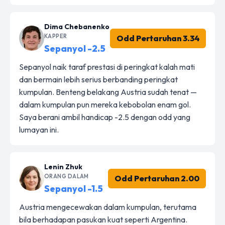
Dima Chebanenko
KAPPER
Odd Pertaruhan 3.34
Sepanyol -2.5
Sepanyol naik taraf prestasi di peringkat kalah mati
dan bermain lebih serius berbanding peringkat
kumpulan. Benteng belakang Austria sudah tenat —
dalam kumpulan pun mereka kebobolan enam gol.
Saya berani ambil handicap -2.5 dengan odd yang
lumayan ini.
Lenin Zhuk
ORANG DALAM
Odd Pertaruhan 2.00
Sepanyol -1.5
Austria mengecewakan dalam kumpulan, terutama
bila berhadapan pasukan kuat seperti Argentina.