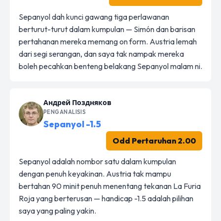
Sepanyol dah kunci gawang tiga perlawanan
berturut-turut dalam kumpulan — Simón dan barisan
pertahanan mereka memang on form. Austria lemah
dari segi serangan, dan saya tak nampak mereka
boleh pecahkan benteng belakang Sepanyol malam ni.
Андрей Поздняков
PENGANALISIS
Sepanyol -1.5
Odd Pertaruhan 2.00
Sepanyol adalah nombor satu dalam kumpulan
dengan penuh keyakinan. Austria tak mampu
bertahan 90 minit penuh menentang tekanan La Furia
Roja yang berterusan — handicap -1.5 adalah pilihan
saya yang paling yakin.