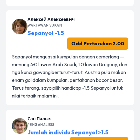
Алексей Алексеевич
WARTAWAN SUKAN
Sepanyol -1.5
Odd Pertaruhan 2.00
Sepanyol menguasai kumpulan dengan cemerlang —
menang 4:0 lawan Arab Saudi, 1:0 lawan Uruguay, dan
tiga kunci gawang berturut-turut. Austria pula makan
enam gol dalam kumpulan, pertahanan bocor besar.
Terus terang, saya pilih handicap -1.5 Sepanyol untuk
nilai terbaik malam ini.
Сан Палыч
PENGANALISIS
Jumlah individu Sepanyol >1.5