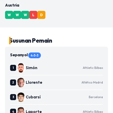
Austria
W
W
W
L
D
Susunan Pemain
Sepanyol
4-3-3
Simón
Athletic Bilbao
Llorente
Atlético Madrid
Cubarsí
Barcelona
Laporte
Athletic Bilbao