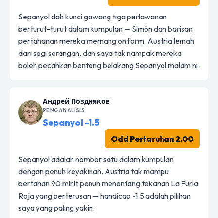
Sepanyol dah kunci gawang tiga perlawanan
berturut-turut dalam kumpulan — Simón dan barisan
pertahanan mereka memang on form. Austria lemah
dari segi serangan, dan saya tak nampak mereka
boleh pecahkan benteng belakang Sepanyol malam ni.
Андрей Поздняков
PENGANALISIS
Sepanyol -1.5
Odd Pertaruhan 2.00
Sepanyol adalah nombor satu dalam kumpulan
dengan penuh keyakinan. Austria tak mampu
bertahan 90 minit penuh menentang tekanan La Furia
Roja yang berterusan — handicap -1.5 adalah pilihan
saya yang paling yakin.