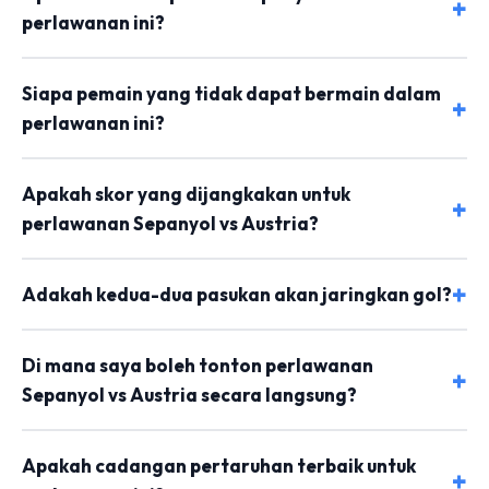
perlawanan ini?
Siapa pemain yang tidak dapat bermain dalam
perlawanan ini?
Apakah skor yang dijangkakan untuk
perlawanan Sepanyol vs Austria?
Adakah kedua-dua pasukan akan jaringkan gol?
Di mana saya boleh tonton perlawanan
Sepanyol vs Austria secara langsung?
Apakah cadangan pertaruhan terbaik untuk