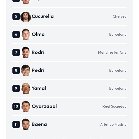
Cucurella
Chelsea
Olmo
Barcelona
Rodri
Manchester City
Pedri
Barcelona
Yamal
Barcelona
Oyarzabal
Real Sociedad
Baena
Atlético Madrid