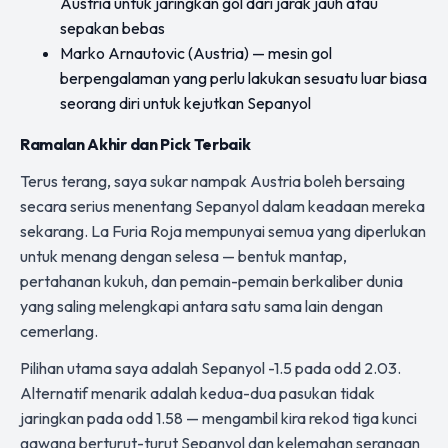
Austria untuk jaringkan gol dari jarak jauh atau
sepakan bebas
Marko Arnautovic (Austria) — mesin gol
berpengalaman yang perlu lakukan sesuatu luar biasa
seorang diri untuk kejutkan Sepanyol
Ramalan Akhir dan Pick Terbaik
Terus terang, saya sukar nampak Austria boleh bersaing
secara serius menentang Sepanyol dalam keadaan mereka
sekarang. La Furia Roja mempunyai semua yang diperlukan
untuk menang dengan selesa — bentuk mantap,
pertahanan kukuh, dan pemain-pemain berkaliber dunia
yang saling melengkapi antara satu sama lain dengan
cemerlang.
Pilihan utama saya adalah Sepanyol -1.5 pada odd 2.03.
Alternatif menarik adalah kedua-dua pasukan tidak
jaringkan pada odd 1.58 — mengambil kira rekod tiga kunci
gawang berturut-turut Sepanyol dan kelemahan serangan