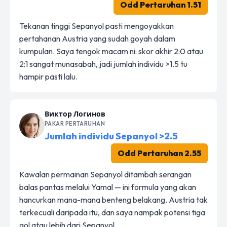
Odd Pertaruhan 1.51
Tekanan tinggi Sepanyol pasti mengoyakkan
pertahanan Austria yang sudah goyah dalam
kumpulan. Saya tengok macam ni: skor akhir 2:0 atau
2:1 sangat munasabah, jadi jumlah individu >1.5 tu
hampir pasti lalu.
Виктор Логинов
PAKAR PERTARUHAN
Jumlah individu Sepanyol >2.5
Odd Pertaruhan 2.55
Kawalan permainan Sepanyol ditambah serangan
balas pantas melalui Yamal — ini formula yang akan
hancurkan mana-mana benteng belakang. Austria tak
terkecuali daripada itu, dan saya nampak potensi tiga
gol atau lebih dari Sepanyol.