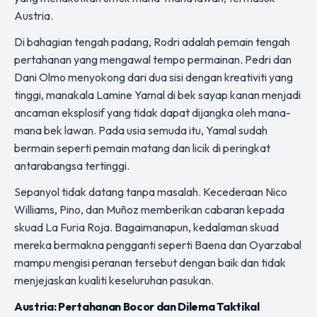
Austria.
Di bahagian tengah padang, Rodri adalah pemain tengah
pertahanan yang mengawal tempo permainan. Pedri dan
Dani Olmo menyokong dari dua sisi dengan kreativiti yang
tinggi, manakala Lamine Yamal di bek sayap kanan menjadi
ancaman eksplosif yang tidak dapat dijangka oleh mana-
mana bek lawan. Pada usia semuda itu, Yamal sudah
bermain seperti pemain matang dan licik di peringkat
antarabangsa tertinggi.
Sepanyol tidak datang tanpa masalah. Kecederaan Nico
Williams, Pino, dan Muñoz memberikan cabaran kepada
skuad La Furia Roja. Bagaimanapun, kedalaman skuad
mereka bermakna pengganti seperti Baena dan Oyarzabal
mampu mengisi peranan tersebut dengan baik dan tidak
menjejaskan kualiti keseluruhan pasukan.
Austria: Pertahanan Bocor dan Dilema Taktikal