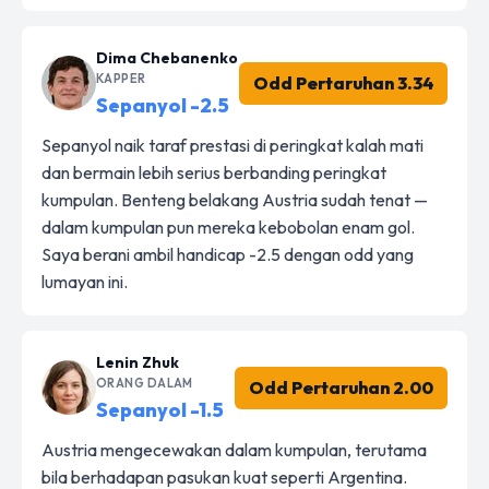
Dima Chebanenko
KAPPER
Odd Pertaruhan 3.34
Sepanyol -2.5
Sepanyol naik taraf prestasi di peringkat kalah mati
dan bermain lebih serius berbanding peringkat
kumpulan. Benteng belakang Austria sudah tenat —
dalam kumpulan pun mereka kebobolan enam gol.
Saya berani ambil handicap -2.5 dengan odd yang
lumayan ini.
Lenin Zhuk
ORANG DALAM
Odd Pertaruhan 2.00
Sepanyol -1.5
Austria mengecewakan dalam kumpulan, terutama
bila berhadapan pasukan kuat seperti Argentina.