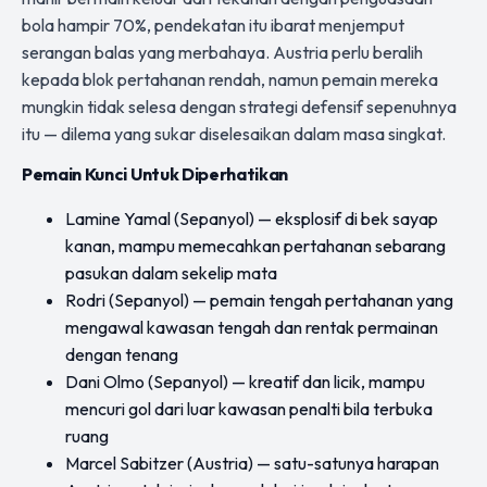
bola hampir 70%, pendekatan itu ibarat menjemput
serangan balas yang merbahaya. Austria perlu beralih
kepada blok pertahanan rendah, namun pemain mereka
mungkin tidak selesa dengan strategi defensif sepenuhnya
itu — dilema yang sukar diselesaikan dalam masa singkat.
Pemain Kunci Untuk Diperhatikan
Lamine Yamal (Sepanyol) — eksplosif di bek sayap
kanan, mampu memecahkan pertahanan sebarang
pasukan dalam sekelip mata
Rodri (Sepanyol) — pemain tengah pertahanan yang
mengawal kawasan tengah dan rentak permainan
dengan tenang
Dani Olmo (Sepanyol) — kreatif dan licik, mampu
mencuri gol dari luar kawasan penalti bila terbuka
ruang
Marcel Sabitzer (Austria) — satu-satunya harapan