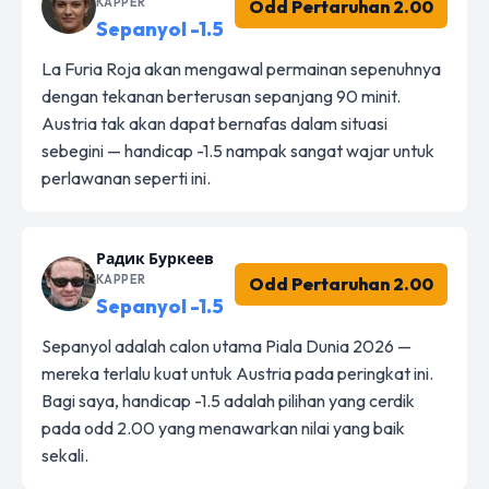
KAPPER
Odd Pertaruhan 2.00
Sepanyol -1.5
La Furia Roja akan mengawal permainan sepenuhnya
dengan tekanan berterusan sepanjang 90 minit.
Austria tak akan dapat bernafas dalam situasi
sebegini — handicap -1.5 nampak sangat wajar untuk
perlawanan seperti ini.
Радик Буркеев
KAPPER
Odd Pertaruhan 2.00
Sepanyol -1.5
Sepanyol adalah calon utama Piala Dunia 2026 —
mereka terlalu kuat untuk Austria pada peringkat ini.
Bagi saya, handicap -1.5 adalah pilihan yang cerdik
pada odd 2.00 yang menawarkan nilai yang baik
sekali.