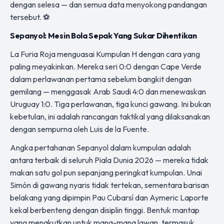
dengan selesa — dan semua data menyokong pandangan
tersebut. ⚽
Sepanyol: Mesin Bola Sepak Yang Sukar Dihentikan
La Furia Roja menguasai Kumpulan H dengan cara yang
paling meyakinkan. Mereka seri 0:0 dengan Cape Verde
dalam perlawanan pertama sebelum bangkit dengan
gemilang — menggasak Arab Saudi 4:0 dan menewaskan
Uruguay 1:0. Tiga perlawanan, tiga kunci gawang. Ini bukan
kebetulan, ini adalah rancangan taktikal yang dilaksanakan
dengan sempurna oleh Luis de la Fuente.
Angka pertahanan Sepanyol dalam kumpulan adalah
antara terbaik di seluruh Piala Dunia 2026 — mereka tidak
makan satu gol pun sepanjang peringkat kumpulan. Unai
Simón di gawang nyaris tidak tertekan, sementara barisan
belakang yang dipimpin Pau Cubarsí dan Aymeric Laporte
kekal berbenteng dengan disiplin tinggi. Bentuk mantap
yang menakutkan untuk mana-mana lawan, termasuk