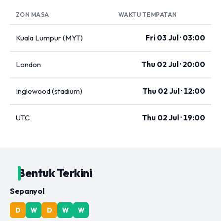
ZON MASA
WAKTU TEMPATAN
Kuala Lumpur (MYT)
Fri 03 Jul · 03:00
London
Thu 02 Jul · 20:00
Inglewood (stadium)
Thu 02 Jul · 12:00
UTC
Thu 02 Jul · 19:00
Bentuk Terkini
Sepanyol
D
W
D
W
W