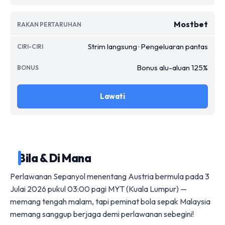
Mostbet
Strim langsung · Pengeluaran pantas
Bonus alu-aluan 125%
Lawati
Bila & Di Mana
Perlawanan Sepanyol menentang Austria bermula pada 3
Julai 2026 pukul 03:00 pagi MYT (Kuala Lumpur) —
memang tengah malam, tapi peminat bola sepak Malaysia
memang sanggup berjaga demi perlawanan sebegini!