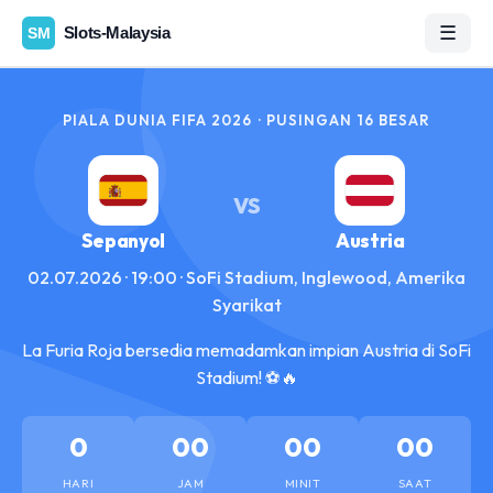
☰
PIALA DUNIA FIFA 2026 · PUSINGAN 16 BESAR
VS
Sepanyol
Austria
02.07.2026 · 19:00 · SoFi Stadium, Inglewood, Amerika
Syarikat
La Furia Roja bersedia memadamkan impian Austria di SoFi
Stadium! ⚽🔥
0
00
00
00
HARI
JAM
MINIT
SAAT