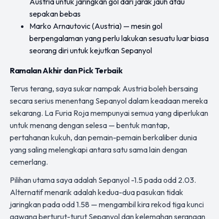
Austria untuk jaringkan gol dari jarak jauh atau
sepakan bebas
Marko Arnautovic (Austria) — mesin gol
berpengalaman yang perlu lakukan sesuatu luar biasa
seorang diri untuk kejutkan Sepanyol
Ramalan Akhir dan Pick Terbaik
Terus terang, saya sukar nampak Austria boleh bersaing
secara serius menentang Sepanyol dalam keadaan mereka
sekarang. La Furia Roja mempunyai semua yang diperlukan
untuk menang dengan selesa — bentuk mantap,
pertahanan kukuh, dan pemain-pemain berkaliber dunia
yang saling melengkapi antara satu sama lain dengan
cemerlang.
Pilihan utama saya adalah Sepanyol -1.5 pada odd 2.03.
Alternatif menarik adalah kedua-dua pasukan tidak
jaringkan pada odd 1.58 — mengambil kira rekod tiga kunci
gawang berturut-turut Sepanyol dan kelemahan serangan