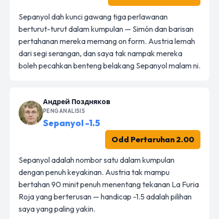
Sepanyol dah kunci gawang tiga perlawanan
berturut-turut dalam kumpulan — Simón dan barisan
pertahanan mereka memang on form. Austria lemah
dari segi serangan, dan saya tak nampak mereka
boleh pecahkan benteng belakang Sepanyol malam ni.
Андрей Поздняков
PENGANALISIS
Sepanyol -1.5
Odd Pertaruhan 2.00
Sepanyol adalah nombor satu dalam kumpulan
dengan penuh keyakinan. Austria tak mampu
bertahan 90 minit penuh menentang tekanan La Furia
Roja yang berterusan — handicap -1.5 adalah pilihan
saya yang paling yakin.