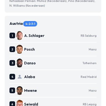
Ketiadaan Pemain: Muñoz (Kecederaan), Pino (Kecederaan),
N. Williams (Kecederaan)
Austria
4-2-3-1
A. Schlager
RB Salzburg
Posch
Mainz
Danso
Tottenham
Alaba
Real Madrid
Mwene
Mainz
Seiwald
RB Leipzig