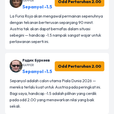
KAPPER
Odd Pertaruhan 2.00
Sepanyol -1.5
La Furia Roja akan mengawal permainan sepenuhnya
dengan tekanan berterusan sepanjang 90 minit.
Austria tak akan dapat bernafas dalam situasi
sebegini — handicap -1.5 nampak sangat wajar untuk
perlawanan seperti ini.
Радик Буркеев
KAPPER
Odd Pertaruhan 2.00
Sepanyol -1.5
Sepanyol adalah calon utama Piala Dunia 2026 —
mereka terlalu kuat untuk Austria pada peringkat ini.
Bagi saya, handicap -1.5 adalah pilihan yang cerdik
pada odd 2.00 yang menawarkan nilai yang baik
sekali.