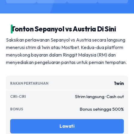
Tonton Sepanyol vs Austria Di Sini
Saksikan perlawanan Sepanyol vs Austria secara langsung
menerusi strim di 1win atau Mostbet. Kedua-dua platform
menyokong bayaran dalam Ringgit Malaysia (RM) dan
menyediakan pengeluaran pantas untuk pemain tempatan.
1win
Strim langsung · Cash out
Bonus sehingga 500%
Lawati