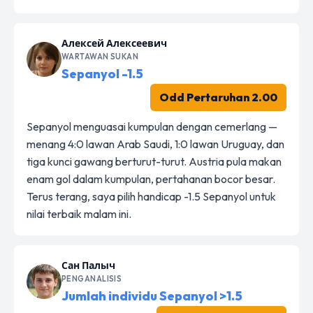
Алексей Алексеевич
WARTAWAN SUKAN
Sepanyol -1.5
Odd Pertaruhan 2.00
Sepanyol menguasai kumpulan dengan cemerlang —
menang 4:0 lawan Arab Saudi, 1:0 lawan Uruguay, dan
tiga kunci gawang berturut-turut. Austria pula makan
enam gol dalam kumpulan, pertahanan bocor besar.
Terus terang, saya pilih handicap -1.5 Sepanyol untuk
nilai terbaik malam ini.
Сан Палыч
PENGANALISIS
Jumlah individu Sepanyol >1.5