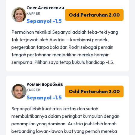
Олег Алексеевич
KAPPER
Odd Pertaruhan 2.00
Sepanyol -1.5
Permainan teknikal Sepanyol adalah teka-teki yang
tak terjawab oleh Austria — kombinasi pendek,
pergerakan tanpa bola dan Rodri sebagai pemain
tengah pertahanan menjadikan mereka hampir
sempurna. Pilihan saya tetap kukuh: handicap -1.5.
Роман Воробьёв
KAPPER
Odd Pertaruhan 2.00
Sepanyol -1.5
Sepanyol lebih kuat atas kertas dan sudah
membuktikannya dalam peringkat kumpulan dengan
penampilan yang dominan. Austria jauh lebih lemah
berbanding lawan-lawan kuat yang pernah mereka