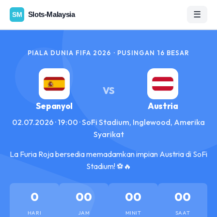
☰
PIALA DUNIA FIFA 2026 · PUSINGAN 16 BESAR
VS
Sepanyol
Austria
02.07.2026 · 19:00 · SoFi Stadium, Inglewood, Amerika
Syarikat
La Furia Roja bersedia memadamkan impian Austria di SoFi
Stadium! ⚽🔥
0
00
00
00
HARI
JAM
MINIT
SAAT