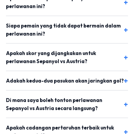
perlawanan ini?
Siapa pemain yang tidak dapat bermain dalam
perlawanan ini?
Apakah skor yang dijangkakan untuk
perlawanan Sepanyol vs Austria?
Adakah kedua-dua pasukan akan jaringkan gol?
Di mana saya boleh tonton perlawanan
Sepanyol vs Austria secara langsung?
Apakah cadangan pertaruhan terbaik untuk