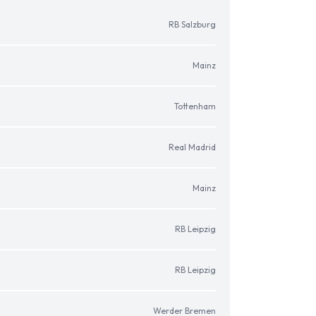
RB Salzburg
Mainz
Tottenham
Real Madrid
Mainz
RB Leipzig
RB Leipzig
Werder Bremen