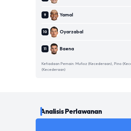
Yamal
Oyarzabal
Baena
Ketiadaan Pemain: Muñoz (Kecederaan), Pino (Kece
(Kecederaan)
Analisis Perlawanan