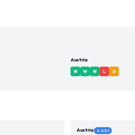
Austria
W
W
W
L
D
Austria
4-2-3-1