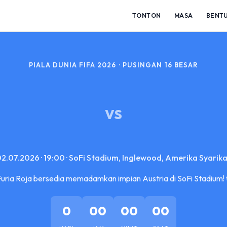
TONTON
MASA
BENT
PIALA DUNIA FIFA 2026 · PUSINGAN 16 BESAR
VS
2.07.2026 · 19:00 · SoFi Stadium, Inglewood, Amerika Syarik
Furia Roja bersedia memadamkan impian Austria di SoFi Stadium!
0
00
00
00