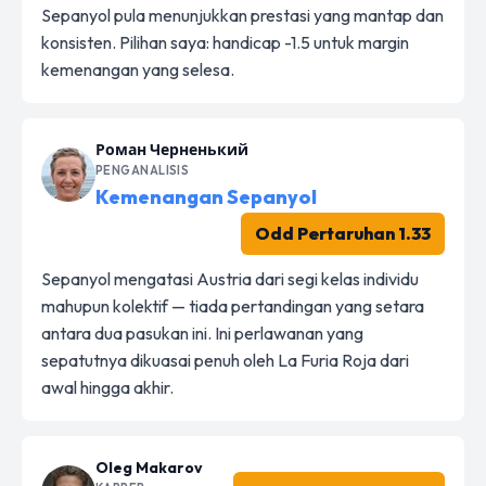
Sepanyol pula menunjukkan prestasi yang mantap dan
konsisten. Pilihan saya: handicap -1.5 untuk margin
kemenangan yang selesa.
Роман Черненький
PENGANALISIS
Kemenangan Sepanyol
Odd Pertaruhan 1.33
Sepanyol mengatasi Austria dari segi kelas individu
mahupun kolektif — tiada pertandingan yang setara
antara dua pasukan ini. Ini perlawanan yang
sepatutnya dikuasai penuh oleh La Furia Roja dari
awal hingga akhir.
Oleg Makarov