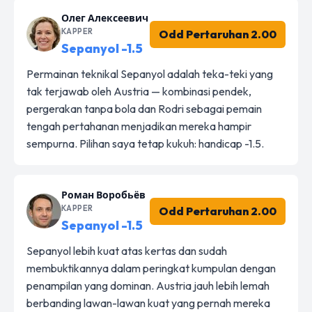
Олег Алексеевич
KAPPER
Odd Pertaruhan 2.00
Sepanyol -1.5
Permainan teknikal Sepanyol adalah teka-teki yang
tak terjawab oleh Austria — kombinasi pendek,
pergerakan tanpa bola dan Rodri sebagai pemain
tengah pertahanan menjadikan mereka hampir
sempurna. Pilihan saya tetap kukuh: handicap -1.5.
Роман Воробьёв
KAPPER
Odd Pertaruhan 2.00
Sepanyol -1.5
Sepanyol lebih kuat atas kertas dan sudah
membuktikannya dalam peringkat kumpulan dengan
penampilan yang dominan. Austria jauh lebih lemah
berbanding lawan-lawan kuat yang pernah mereka