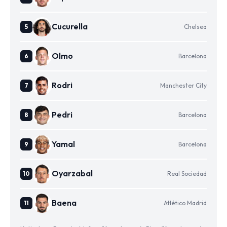
Cucurella
Chelsea
Olmo
Barcelona
Rodri
Manchester City
Pedri
Barcelona
Yamal
Barcelona
Oyarzabal
Real Sociedad
Baena
Atlético Madrid