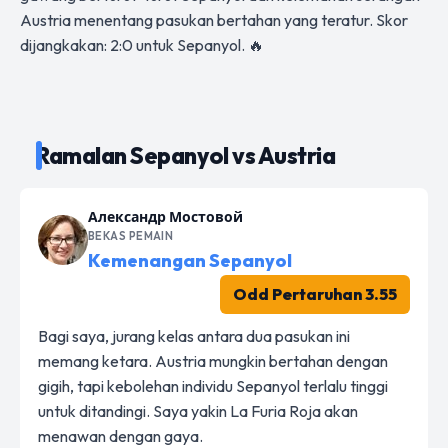
Austria menentang pasukan bertahan yang teratur. Skor
dijangkakan: 2:0 untuk Sepanyol. 🔥
Ramalan Sepanyol vs Austria
Александр Мостовой
BEKAS PEMAIN
Kemenangan Sepanyol
Odd Pertaruhan 3.55
Bagi saya, jurang kelas antara dua pasukan ini
memang ketara. Austria mungkin bertahan dengan
gigih, tapi kebolehan individu Sepanyol terlalu tinggi
untuk ditandingi. Saya yakin La Furia Roja akan
menawan dengan gaya.