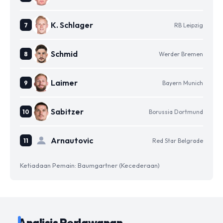
K. Schlager
RB Leipzig
Schmid
Werder Bremen
Laimer
Bayern Munich
Sabitzer
Borussia Dortmund
Arnautovic
Red Star Belgrade
Ketiadaan Pemain: Baumgartner (Kecederaan)
Analisis Perlawanan