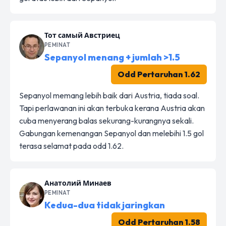
Тот самый Австриец
PEMINAT
Sepanyol menang + jumlah >1.5
Odd Pertaruhan 1.62
Sepanyol memang lebih baik dari Austria, tiada soal.
Tapi perlawanan ini akan terbuka kerana Austria akan
cuba menyerang balas sekurang-kurangnya sekali.
Gabungan kemenangan Sepanyol dan melebihi 1.5 gol
terasa selamat pada odd 1.62.
Анатолий Минаев
PEMINAT
Kedua-dua tidak jaringkan
Odd Pertaruhan 1.58