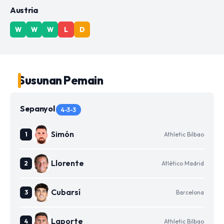
Austria
W
W
W
L
D
Susunan Pemain
Sepanyol
4-3-3
Simón
Athletic Bilbao
Llorente
Atlético Madrid
Cubarsí
Barcelona
Laporte
Athletic Bilbao