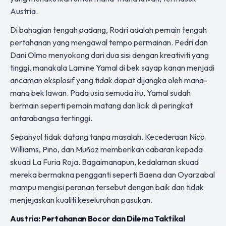
Austria.
Di bahagian tengah padang, Rodri adalah pemain tengah
pertahanan yang mengawal tempo permainan. Pedri dan
Dani Olmo menyokong dari dua sisi dengan kreativiti yang
tinggi, manakala Lamine Yamal di bek sayap kanan menjadi
ancaman eksplosif yang tidak dapat dijangka oleh mana-
mana bek lawan. Pada usia semuda itu, Yamal sudah
bermain seperti pemain matang dan licik di peringkat
antarabangsa tertinggi.
Sepanyol tidak datang tanpa masalah. Kecederaan Nico
Williams, Pino, dan Muñoz memberikan cabaran kepada
skuad La Furia Roja. Bagaimanapun, kedalaman skuad
mereka bermakna pengganti seperti Baena dan Oyarzabal
mampu mengisi peranan tersebut dengan baik dan tidak
menjejaskan kualiti keseluruhan pasukan.
Austria: Pertahanan Bocor dan Dilema Taktikal