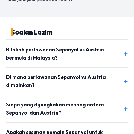
Soalan Lazim
Bilakah perlawanan Sepanyol vs Austria
bermula di Malaysia?
Di mana perlawanan Sepanyol vs Austria
dimainkan?
Siapa yang dijangkakan menang antara
Sepanyol dan Austria?
Apakah susunan pemain Sepanyol untuk