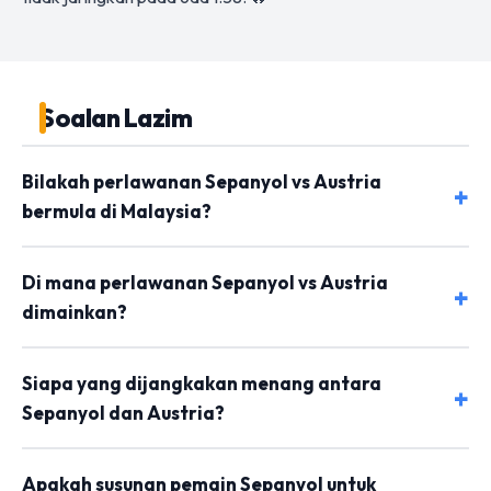
Soalan Lazim
Bilakah perlawanan Sepanyol vs Austria
bermula di Malaysia?
Di mana perlawanan Sepanyol vs Austria
dimainkan?
Siapa yang dijangkakan menang antara
Sepanyol dan Austria?
Apakah susunan pemain Sepanyol untuk