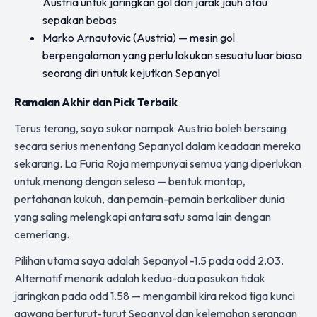
Austria untuk jaringkan gol dari jarak jauh atau
sepakan bebas
Marko Arnautovic (Austria) — mesin gol
berpengalaman yang perlu lakukan sesuatu luar biasa
seorang diri untuk kejutkan Sepanyol
Ramalan Akhir dan Pick Terbaik
Terus terang, saya sukar nampak Austria boleh bersaing
secara serius menentang Sepanyol dalam keadaan mereka
sekarang. La Furia Roja mempunyai semua yang diperlukan
untuk menang dengan selesa — bentuk mantap,
pertahanan kukuh, dan pemain-pemain berkaliber dunia
yang saling melengkapi antara satu sama lain dengan
cemerlang.
Pilihan utama saya adalah Sepanyol -1.5 pada odd 2.03.
Alternatif menarik adalah kedua-dua pasukan tidak
jaringkan pada odd 1.58 — mengambil kira rekod tiga kunci
gawang berturut-turut Sepanyol dan kelemahan serangan