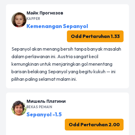
Майк Прогнозов
KAPPER
Kemenangan Sepanyol
Odd Pertaruhan 1.33
Sepanyol akan menang bersih tanpa banyak masalah
dalam perlawanan ini. Austria sangat kecil
kemungkinan untuk menjaringkan gol menentang
barisan belakang Sepanyol yang begitu kukuh — ini
pilihan paling selamat malam ini.
Мишель Платини
BEKAS PEMAIN
Sepanyol -1.5
Odd Pertaruhan 2.00