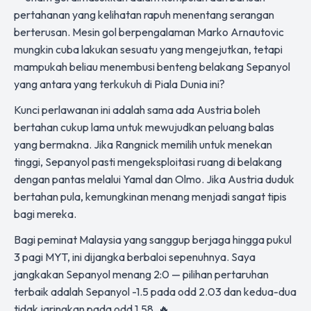
pertahanan yang kelihatan rapuh menentang serangan
berterusan. Mesin gol berpengalaman Marko Arnautovic
mungkin cuba lakukan sesuatu yang mengejutkan, tetapi
mampukah beliau menembusi benteng belakang Sepanyol
yang antara yang terkukuh di Piala Dunia ini?
Kunci perlawanan ini adalah sama ada Austria boleh
bertahan cukup lama untuk mewujudkan peluang balas
yang bermakna. Jika Rangnick memilih untuk menekan
tinggi, Sepanyol pasti mengeksploitasi ruang di belakang
dengan pantas melalui Yamal dan Olmo. Jika Austria duduk
bertahan pula, kemungkinan menang menjadi sangat tipis
bagi mereka.
Bagi peminat Malaysia yang sanggup berjaga hingga pukul
3 pagi MYT, ini dijangka berbaloi sepenuhnya. Saya
jangkakan Sepanyol menang 2:0 — pilihan pertaruhan
terbaik adalah Sepanyol -1.5 pada odd 2.03 dan kedua-dua
tidak jaringkan pada odd 1.58. 🔥