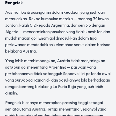
Rangnick
Austria tiba di pusingan ini dalam keadaan yang jauh dari
memuaskan. Rekod kumpulan mereka — menang 3:1 lawan
Jordan, kalah 0:2 kepada Argentina, dan seri 3:3 dengan
Algeria — mencerminkan pasukan yang tidak konsisten dan
mudah makan gol. Enam gol dimasukkan dalam tiga
perlawanan mendedahkan kelemahan serius dalam barisan
belakang Austria.
Yang lebih membimbangkan, Austria tidak menjaringkan
satu pun gol menentang Argentina — pasukan yang
pertahanannya tidak setangguh Sepanyol. Ini petanda awal
yang buruk bagi Rangnick dan pasukannya bila berhadapan
dengan benteng belakang La Furia Roja yang jauh lebih
disiplin.
Rangnick biasanya menerapkan pressing tinggi sebagai
senjata utama Austria. Tetapi menentang Sepanyol yang
mahir bermain keluar dari tekanan dengan penguasaan