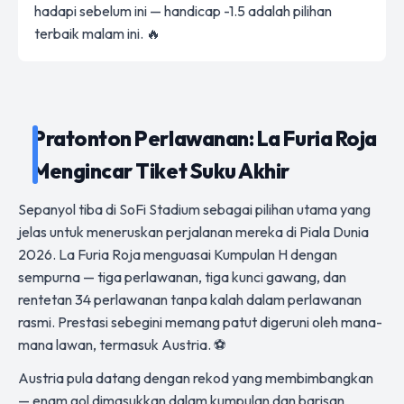
hadapi sebelum ini — handicap -1.5 adalah pilihan
terbaik malam ini. 🔥
Pratonton Perlawanan: La Furia Roja
Mengincar Tiket Suku Akhir
Sepanyol tiba di SoFi Stadium sebagai pilihan utama yang
jelas untuk meneruskan perjalanan mereka di Piala Dunia
2026. La Furia Roja menguasai Kumpulan H dengan
sempurna — tiga perlawanan, tiga kunci gawang, dan
rentetan 34 perlawanan tanpa kalah dalam perlawanan
rasmi. Prestasi sebegini memang patut digeruni oleh mana-
mana lawan, termasuk Austria. ⚽
Austria pula datang dengan rekod yang membimbangkan
— enam gol dimasukkan dalam kumpulan dan barisan