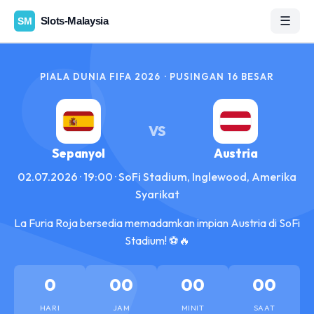
☰
PIALA DUNIA FIFA 2026 · PUSINGAN 16 BESAR
VS
Sepanyol
Austria
02.07.2026 · 19:00 · SoFi Stadium, Inglewood, Amerika
Syarikat
La Furia Roja bersedia memadamkan impian Austria di SoFi
Stadium! ⚽🔥
0
00
00
00
HARI
JAM
MINIT
SAAT