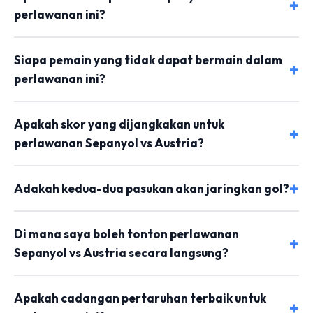
perlawanan ini?
Siapa pemain yang tidak dapat bermain dalam
perlawanan ini?
Apakah skor yang dijangkakan untuk
perlawanan Sepanyol vs Austria?
Adakah kedua-dua pasukan akan jaringkan gol?
Di mana saya boleh tonton perlawanan
Sepanyol vs Austria secara langsung?
Apakah cadangan pertaruhan terbaik untuk