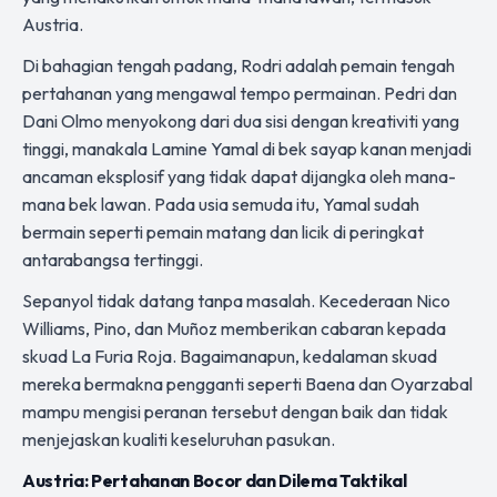
Austria.
Di bahagian tengah padang, Rodri adalah pemain tengah
pertahanan yang mengawal tempo permainan. Pedri dan
Dani Olmo menyokong dari dua sisi dengan kreativiti yang
tinggi, manakala Lamine Yamal di bek sayap kanan menjadi
ancaman eksplosif yang tidak dapat dijangka oleh mana-
mana bek lawan. Pada usia semuda itu, Yamal sudah
bermain seperti pemain matang dan licik di peringkat
antarabangsa tertinggi.
Sepanyol tidak datang tanpa masalah. Kecederaan Nico
Williams, Pino, dan Muñoz memberikan cabaran kepada
skuad La Furia Roja. Bagaimanapun, kedalaman skuad
mereka bermakna pengganti seperti Baena dan Oyarzabal
mampu mengisi peranan tersebut dengan baik dan tidak
menjejaskan kualiti keseluruhan pasukan.
Austria: Pertahanan Bocor dan Dilema Taktikal