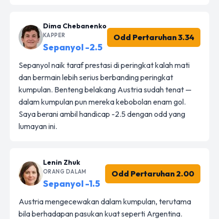
Dima Chebanenko
KAPPER
Odd Pertaruhan 3.34
Sepanyol -2.5
Sepanyol naik taraf prestasi di peringkat kalah mati
dan bermain lebih serius berbanding peringkat
kumpulan. Benteng belakang Austria sudah tenat —
dalam kumpulan pun mereka kebobolan enam gol.
Saya berani ambil handicap -2.5 dengan odd yang
lumayan ini.
Lenin Zhuk
ORANG DALAM
Odd Pertaruhan 2.00
Sepanyol -1.5
Austria mengecewakan dalam kumpulan, terutama
bila berhadapan pasukan kuat seperti Argentina.