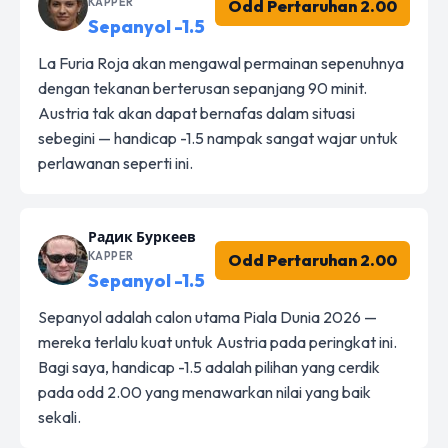
KAPPER
Odd Pertaruhan 2.00
Sepanyol -1.5
La Furia Roja akan mengawal permainan sepenuhnya
dengan tekanan berterusan sepanjang 90 minit.
Austria tak akan dapat bernafas dalam situasi
sebegini — handicap -1.5 nampak sangat wajar untuk
perlawanan seperti ini.
Радик Буркеев
KAPPER
Odd Pertaruhan 2.00
Sepanyol -1.5
Sepanyol adalah calon utama Piala Dunia 2026 —
mereka terlalu kuat untuk Austria pada peringkat ini.
Bagi saya, handicap -1.5 adalah pilihan yang cerdik
pada odd 2.00 yang menawarkan nilai yang baik
sekali.