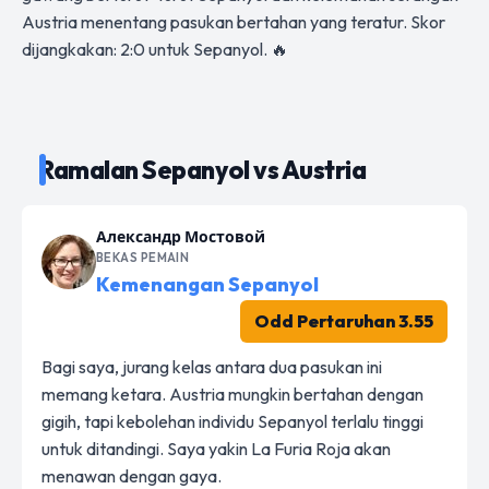
Austria menentang pasukan bertahan yang teratur. Skor
dijangkakan: 2:0 untuk Sepanyol. 🔥
Ramalan Sepanyol vs Austria
Александр Мостовой
BEKAS PEMAIN
Kemenangan Sepanyol
Odd Pertaruhan 3.55
Bagi saya, jurang kelas antara dua pasukan ini
memang ketara. Austria mungkin bertahan dengan
gigih, tapi kebolehan individu Sepanyol terlalu tinggi
untuk ditandingi. Saya yakin La Furia Roja akan
menawan dengan gaya.