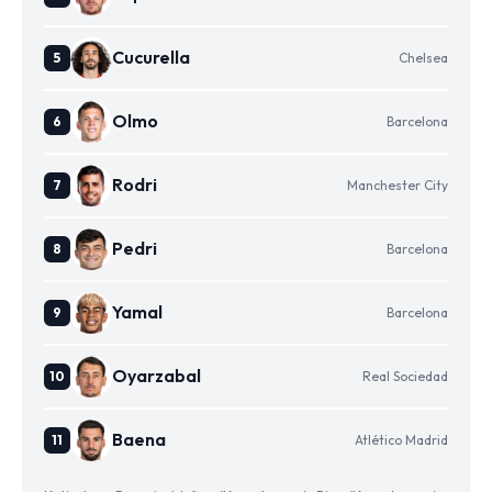
Cucurella
Chelsea
Olmo
Barcelona
Rodri
Manchester City
Pedri
Barcelona
Yamal
Barcelona
Oyarzabal
Real Sociedad
Baena
Atlético Madrid