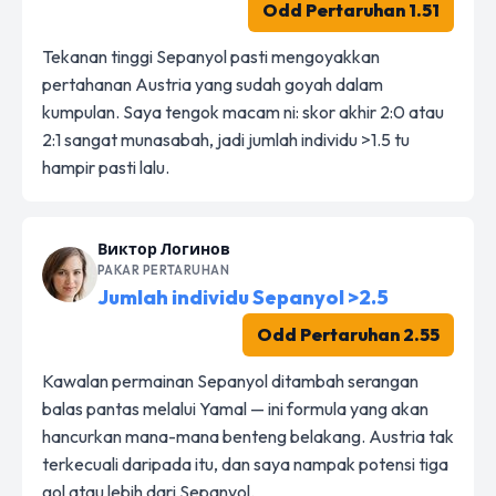
Odd Pertaruhan 1.51
Tekanan tinggi Sepanyol pasti mengoyakkan
pertahanan Austria yang sudah goyah dalam
kumpulan. Saya tengok macam ni: skor akhir 2:0 atau
2:1 sangat munasabah, jadi jumlah individu >1.5 tu
hampir pasti lalu.
Виктор Логинов
PAKAR PERTARUHAN
Jumlah individu Sepanyol >2.5
Odd Pertaruhan 2.55
Kawalan permainan Sepanyol ditambah serangan
balas pantas melalui Yamal — ini formula yang akan
hancurkan mana-mana benteng belakang. Austria tak
terkecuali daripada itu, dan saya nampak potensi tiga
gol atau lebih dari Sepanyol.