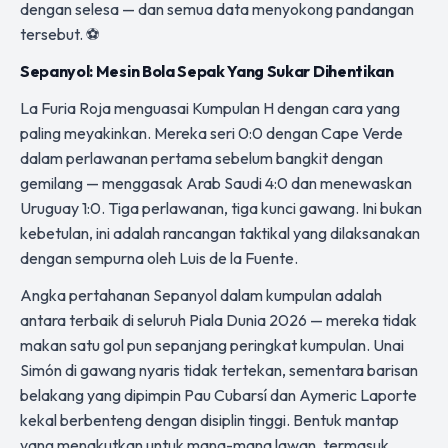
dengan selesa — dan semua data menyokong pandangan
tersebut. ⚽
Sepanyol: Mesin Bola Sepak Yang Sukar Dihentikan
La Furia Roja menguasai Kumpulan H dengan cara yang
paling meyakinkan. Mereka seri 0:0 dengan Cape Verde
dalam perlawanan pertama sebelum bangkit dengan
gemilang — menggasak Arab Saudi 4:0 dan menewaskan
Uruguay 1:0. Tiga perlawanan, tiga kunci gawang. Ini bukan
kebetulan, ini adalah rancangan taktikal yang dilaksanakan
dengan sempurna oleh Luis de la Fuente.
Angka pertahanan Sepanyol dalam kumpulan adalah
antara terbaik di seluruh Piala Dunia 2026 — mereka tidak
makan satu gol pun sepanjang peringkat kumpulan. Unai
Simón di gawang nyaris tidak tertekan, sementara barisan
belakang yang dipimpin Pau Cubarsí dan Aymeric Laporte
kekal berbenteng dengan disiplin tinggi. Bentuk mantap
yang menakutkan untuk mana-mana lawan, termasuk