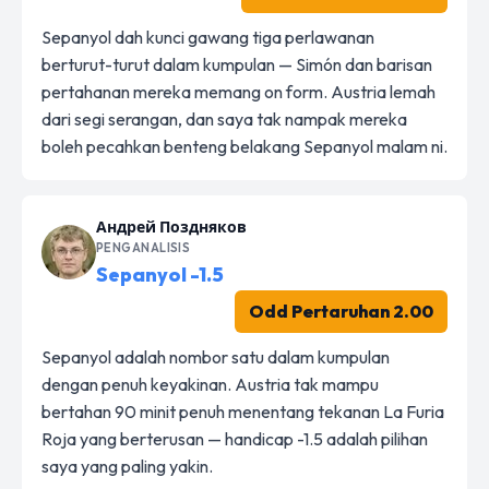
Sepanyol dah kunci gawang tiga perlawanan
berturut-turut dalam kumpulan — Simón dan barisan
pertahanan mereka memang on form. Austria lemah
dari segi serangan, dan saya tak nampak mereka
boleh pecahkan benteng belakang Sepanyol malam ni.
Андрей Поздняков
PENGANALISIS
Sepanyol -1.5
Odd Pertaruhan 2.00
Sepanyol adalah nombor satu dalam kumpulan
dengan penuh keyakinan. Austria tak mampu
bertahan 90 minit penuh menentang tekanan La Furia
Roja yang berterusan — handicap -1.5 adalah pilihan
saya yang paling yakin.