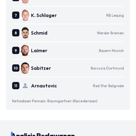
K. Schlager
RB Leipzig
Schmid
Werder Bremen
Laimer
Bayern Munich
Sabitzer
Borussia Dortmund
Arnautovic
Red Star Belgrade
Ketiadaan Pemain: Baumgartner (Kecederaan)
Analisis Perlawanan