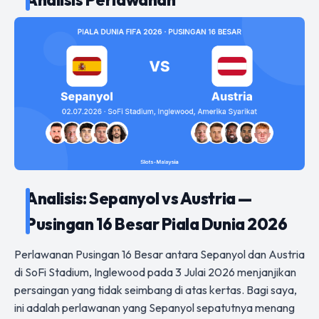
Analisis: Sepanyol vs Austria —
Pusingan 16 Besar Piala Dunia 2026
Perlawanan Pusingan 16 Besar antara Sepanyol dan Austria
di SoFi Stadium, Inglewood pada 3 Julai 2026 menjanjikan
persaingan yang tidak seimbang di atas kertas. Bagi saya,
ini adalah perlawanan yang Sepanyol sepatutnya menang