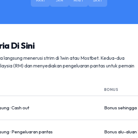
HARI
JAM
MINIT
SAAT
ia Di Sini
a langsung menerusi strim di 1win atau Mostbet. Kedua-dua
laysia (RM) dan menyediakan pengeluaran pantas untuk pemain
BONUS
sung · Cash out
Bonus sehingga
gsung · Pengeluaran pantas
Bonus alu-aluan