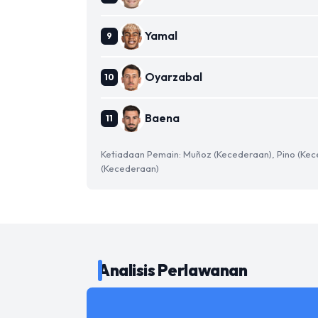
Yamal
Oyarzabal
Baena
Ketiadaan Pemain: Muñoz (Kecederaan), Pino (Kece
(Kecederaan)
Analisis Perlawanan