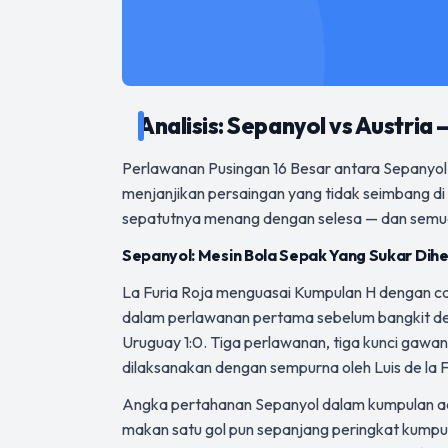
Analisis: Sepanyol vs Austria
Perlawanan Pusingan 16 Besar antara Sepanyol 
menjanjikan persaingan yang tidak seimbang di 
sepatutnya menang dengan selesa — dan semu
Sepanyol: Mesin Bola Sepak Yang Sukar Dih
La Furia Roja menguasai Kumpulan H dengan ca
dalam perlawanan pertama sebelum bangkit d
Uruguay 1:0. Tiga perlawanan, tiga kunci gawang
dilaksanakan dengan sempurna oleh Luis de la 
Angka pertahanan Sepanyol dalam kumpulan ada
makan satu gol pun sepanjang peringkat kumpul