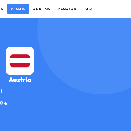
UK
PEMAIN
ANALISIS
RAMALAN
FAQ
Austria
at
 ⚽🔥