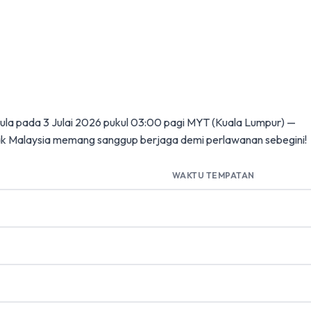
la pada 3 Julai 2026 pukul 03:00 pagi MYT (Kuala Lumpur) —
k Malaysia memang sanggup berjaga demi perlawanan sebegini!
WAKTU TEMPATAN