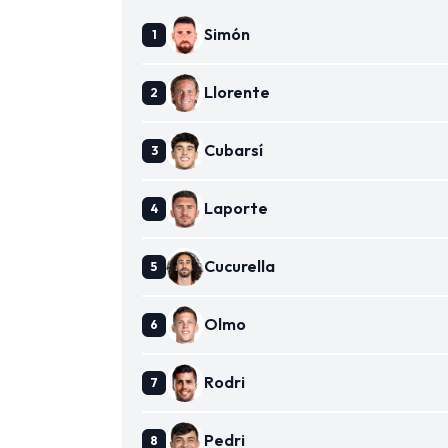
Simón
Llorente
Cubarsí
Laporte
Cucurella
Olmo
Rodri
Pedri