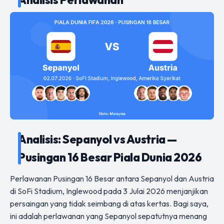
Analisis: Sepanyol vs Austria —
Pusingan 16 Besar Piala Dunia 2026
Perlawanan Pusingan 16 Besar antara Sepanyol dan Austria
di SoFi Stadium, Inglewood pada 3 Julai 2026 menjanjikan
persaingan yang tidak seimbang di atas kertas. Bagi saya,
ini adalah perlawanan yang Sepanyol sepatutnya menang