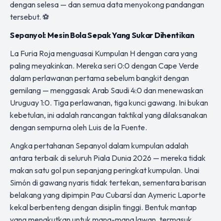
dengan selesa — dan semua data menyokong pandangan
tersebut. ⚽
Sepanyol: Mesin Bola Sepak Yang Sukar Dihentikan
La Furia Roja menguasai Kumpulan H dengan cara yang
paling meyakinkan. Mereka seri 0:0 dengan Cape Verde
dalam perlawanan pertama sebelum bangkit dengan
gemilang — menggasak Arab Saudi 4:0 dan menewaskan
Uruguay 1:0. Tiga perlawanan, tiga kunci gawang. Ini bukan
kebetulan, ini adalah rancangan taktikal yang dilaksanakan
dengan sempurna oleh Luis de la Fuente.
Angka pertahanan Sepanyol dalam kumpulan adalah
antara terbaik di seluruh Piala Dunia 2026 — mereka tidak
makan satu gol pun sepanjang peringkat kumpulan. Unai
Simón di gawang nyaris tidak tertekan, sementara barisan
belakang yang dipimpin Pau Cubarsí dan Aymeric Laporte
kekal berbenteng dengan disiplin tinggi. Bentuk mantap
yang menakutkan untuk mana-mana lawan, termasuk