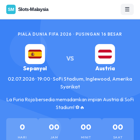
☰
PIALA DUNIA FIFA 2026 · PUSINGAN 16 BESAR
VS
Sepanyol
Austria
02.07.2026 · 19:00 · SoFi Stadium, Inglewood, Amerika
Syarikat
La Furia Roja bersedia memadamkan impian Austria di SoFi
Stadium! ⚽🔥
0
00
00
00
HARI
JAM
MINIT
SAAT