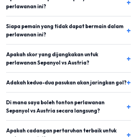
perlawanan ini?
Siapa pemain yang tidak dapat bermain dalam
perlawanan ini?
Apakah skor yang dijangkakan untuk
perlawanan Sepanyol vs Austria?
Adakah kedua-dua pasukan akan jaringkan gol?
Di mana saya boleh tonton perlawanan
Sepanyol vs Austria secara langsung?
Apakah cadangan pertaruhan terbaik untuk