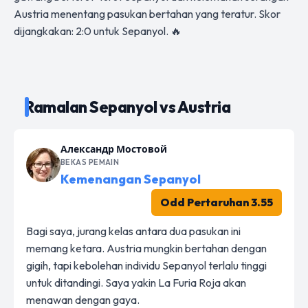
Austria menentang pasukan bertahan yang teratur. Skor
dijangkakan: 2:0 untuk Sepanyol. 🔥
Ramalan Sepanyol vs Austria
Александр Мостовой
BEKAS PEMAIN
Kemenangan Sepanyol
Odd Pertaruhan 3.55
Bagi saya, jurang kelas antara dua pasukan ini
memang ketara. Austria mungkin bertahan dengan
gigih, tapi kebolehan individu Sepanyol terlalu tinggi
untuk ditandingi. Saya yakin La Furia Roja akan
menawan dengan gaya.