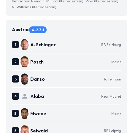
Ketiadaan Pemain: Muñoz (Kecederaan), Pino (Kecederaan),
N. Williams (Kecederaan)
Austria
4-2-3-1
A. Schlager
RB Salzburg
Posch
Mainz
Danso
Tottenham
Alaba
Real Madrid
Mwene
Mainz
Seiwald
RB Leipzig