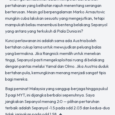
pertahanan yang kelihatan rapuh menentang serangan
berterusan. Mesin gol berpengalaman Marko Arnautovic
mungkin cuba lakukan sesuatu yang mengejutkan, tetapi
mampukah beliau menembusi benteng belakang Sepanyol
yang antara yang terkukuh di Piala Dunia ini?
Kunci perlawanan ini adalah sama ada Austria boleh
bertahan cukup lama untuk mewujudkan peluang balas
yang bermakna. Jika Rangnick memilih untuk menekan
tinggi, Sepanyol pasti mengeksploitasi ruang di belakang
dengan pantas melalui Yamal dan Olmo. Jika Austria duduk
bertahan pula, kemungkinan menang menjadi sangat tipis
bagi mereka.
Bagi peminat Malaysia yang sanggup berjaga hingga pukul
3 pagi MYT, ini dijangka berbaloi sepenuhnya. Saya
jangkakan Sepanyol menang 2:0 — pilihan pertaruhan
terbaik adalah Sepanyol -1.5 pada odd 2.03 dan kedua-dua
tidak jaringkan pada odd 1.58. 🔥