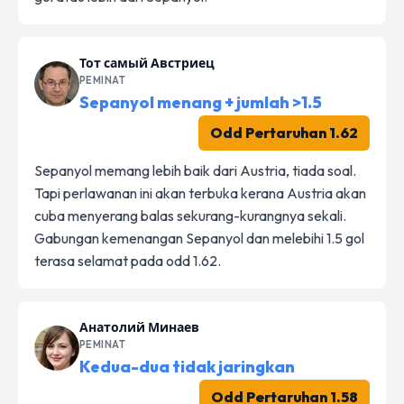
Тот самый Австриец
PEMINAT
Sepanyol menang + jumlah >1.5
Odd Pertaruhan 1.62
Sepanyol memang lebih baik dari Austria, tiada soal.
Tapi perlawanan ini akan terbuka kerana Austria akan
cuba menyerang balas sekurang-kurangnya sekali.
Gabungan kemenangan Sepanyol dan melebihi 1.5 gol
terasa selamat pada odd 1.62.
Анатолий Минаев
PEMINAT
Kedua-dua tidak jaringkan
Odd Pertaruhan 1.58