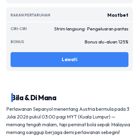
Mostbet
Strim langsung · Pengeluaran pantas
Bonus alu-aluan 125%
Lawati
Bila & Di Mana
Perlawanan Sepanyol menentang Austria bermula pada 3
Julai 2026 pukul 03:00 pagi MYT (Kuala Lumpur) —
memang tengah malam, tapi peminat bola sepak Malaysia
memang sanggup berjaga demi perlawanan sebegini!