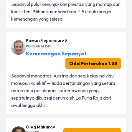
Sepanyol pula menunjukkan prestasi yang mantap dan
konsisten. Pilihan saya: handicap -1.5 untuk margin
kemenangan yang selesa.
Роман Черненький
PENGANALISIS
Kemenangan Sepanyol
Odd Pertaruhan 1.33
Sepanyol mengatasi Austria dari segi kelas individu
mahupun kolektif — tiada pertandingan yang setara
antara dua pasukan ini. Ini perlawanan yang
sepatutnya dikuasai penuh oleh La Furia Roja dari
awal hingga akhir.
Oleg Makarov