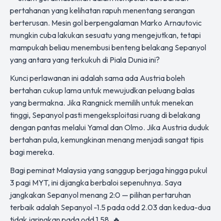
pertahanan yang kelihatan rapuh menentang serangan
berterusan. Mesin gol berpengalaman Marko Arnautovic
mungkin cuba lakukan sesuatu yang mengejutkan, tetapi
mampukah beliau menembusi benteng belakang Sepanyol
yang antara yang terkukuh di Piala Dunia ini?
Kunci perlawanan ini adalah sama ada Austria boleh
bertahan cukup lama untuk mewujudkan peluang balas
yang bermakna. Jika Rangnick memilih untuk menekan
tinggi, Sepanyol pasti mengeksploitasi ruang di belakang
dengan pantas melalui Yamal dan Olmo. Jika Austria duduk
bertahan pula, kemungkinan menang menjadi sangat tipis
bagi mereka.
Bagi peminat Malaysia yang sanggup berjaga hingga pukul
3 pagi MYT, ini dijangka berbaloi sepenuhnya. Saya
jangkakan Sepanyol menang 2:0 — pilihan pertaruhan
terbaik adalah Sepanyol -1.5 pada odd 2.03 dan kedua-dua
tidak jaringkan pada odd 1.58. 🔥