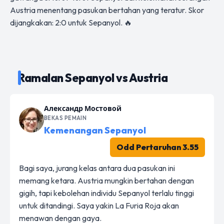
Austria menentang pasukan bertahan yang teratur. Skor
dijangkakan: 2:0 untuk Sepanyol. 🔥
Ramalan Sepanyol vs Austria
Александр Мостовой
BEKAS PEMAIN
Kemenangan Sepanyol
Odd Pertaruhan 3.55
Bagi saya, jurang kelas antara dua pasukan ini
memang ketara. Austria mungkin bertahan dengan
gigih, tapi kebolehan individu Sepanyol terlalu tinggi
untuk ditandingi. Saya yakin La Furia Roja akan
menawan dengan gaya.