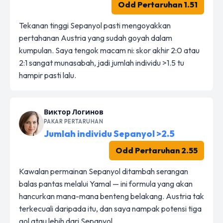
Odd Pertaruhan 1.51
Tekanan tinggi Sepanyol pasti mengoyakkan
pertahanan Austria yang sudah goyah dalam
kumpulan. Saya tengok macam ni: skor akhir 2:0 atau
2:1 sangat munasabah, jadi jumlah individu >1.5 tu
hampir pasti lalu.
Виктор Логинов
PAKAR PERTARUHAN
Jumlah individu Sepanyol >2.5
Odd Pertaruhan 2.55
Kawalan permainan Sepanyol ditambah serangan
balas pantas melalui Yamal — ini formula yang akan
hancurkan mana-mana benteng belakang. Austria tak
terkecuali daripada itu, dan saya nampak potensi tiga
gol atau lebih dari Sepanyol.