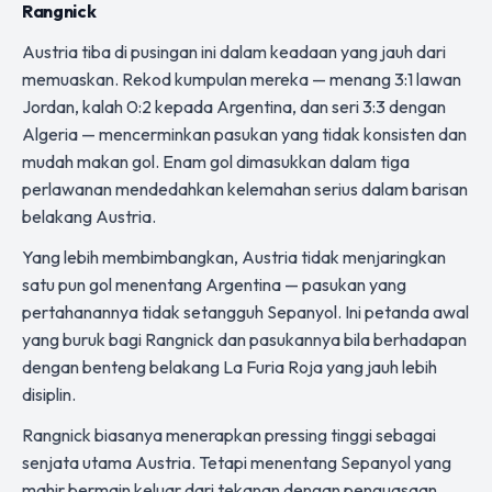
Rangnick
Austria tiba di pusingan ini dalam keadaan yang jauh dari
memuaskan. Rekod kumpulan mereka — menang 3:1 lawan
Jordan, kalah 0:2 kepada Argentina, dan seri 3:3 dengan
Algeria — mencerminkan pasukan yang tidak konsisten dan
mudah makan gol. Enam gol dimasukkan dalam tiga
perlawanan mendedahkan kelemahan serius dalam barisan
belakang Austria.
Yang lebih membimbangkan, Austria tidak menjaringkan
satu pun gol menentang Argentina — pasukan yang
pertahanannya tidak setangguh Sepanyol. Ini petanda awal
yang buruk bagi Rangnick dan pasukannya bila berhadapan
dengan benteng belakang La Furia Roja yang jauh lebih
disiplin.
Rangnick biasanya menerapkan pressing tinggi sebagai
senjata utama Austria. Tetapi menentang Sepanyol yang
mahir bermain keluar dari tekanan dengan penguasaan