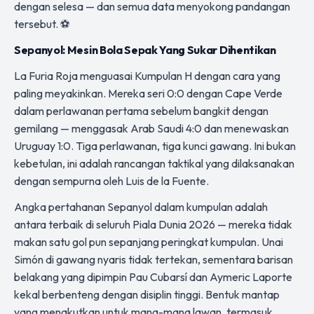
dengan selesa — dan semua data menyokong pandangan
tersebut. ⚽
Sepanyol: Mesin Bola Sepak Yang Sukar Dihentikan
La Furia Roja menguasai Kumpulan H dengan cara yang
paling meyakinkan. Mereka seri 0:0 dengan Cape Verde
dalam perlawanan pertama sebelum bangkit dengan
gemilang — menggasak Arab Saudi 4:0 dan menewaskan
Uruguay 1:0. Tiga perlawanan, tiga kunci gawang. Ini bukan
kebetulan, ini adalah rancangan taktikal yang dilaksanakan
dengan sempurna oleh Luis de la Fuente.
Angka pertahanan Sepanyol dalam kumpulan adalah
antara terbaik di seluruh Piala Dunia 2026 — mereka tidak
makan satu gol pun sepanjang peringkat kumpulan. Unai
Simón di gawang nyaris tidak tertekan, sementara barisan
belakang yang dipimpin Pau Cubarsí dan Aymeric Laporte
kekal berbenteng dengan disiplin tinggi. Bentuk mantap
yang menakutkan untuk mana-mana lawan, termasuk