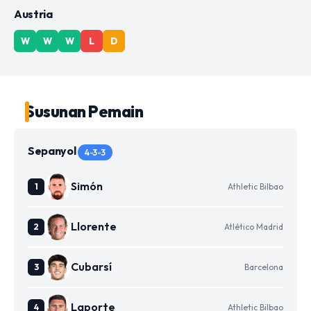
Austria
W
W
W
L
D
Susunan Pemain
Sepanyol
4-3-3
Simón
Athletic Bilbao
Llorente
Atlético Madrid
Cubarsí
Barcelona
Laporte
Athletic Bilbao