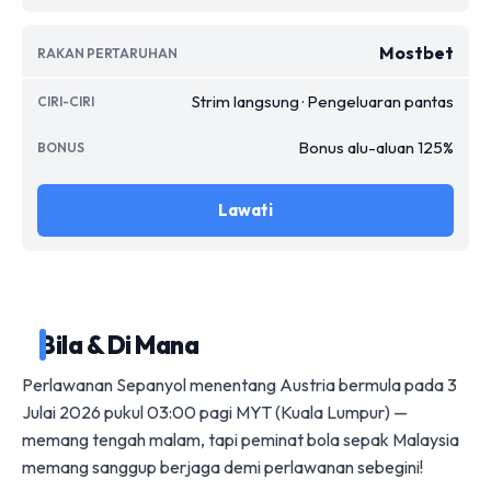
Mostbet
Strim langsung · Pengeluaran pantas
Bonus alu-aluan 125%
Lawati
Bila & Di Mana
Perlawanan Sepanyol menentang Austria bermula pada 3
Julai 2026 pukul 03:00 pagi MYT (Kuala Lumpur) —
memang tengah malam, tapi peminat bola sepak Malaysia
memang sanggup berjaga demi perlawanan sebegini!