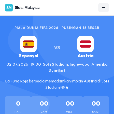
☰
PIALA DUNIA FIFA 2026 · PUSINGAN 16 BESAR
VS
Sepanyol
Austria
02.07.2026 · 19:00 · SoFi Stadium, Inglewood, Amerika
Syarikat
La Furia Roja bersedia memadamkan impian Austria di SoFi
Stadium! ⚽🔥
0
00
00
00
HARI
JAM
MINIT
SAAT