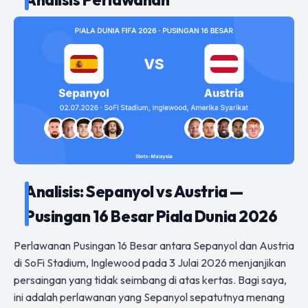
Analisis: Sepanyol vs Austria —
Pusingan 16 Besar Piala Dunia 2026
Perlawanan Pusingan 16 Besar antara Sepanyol dan Austria
di SoFi Stadium, Inglewood pada 3 Julai 2026 menjanjikan
persaingan yang tidak seimbang di atas kertas. Bagi saya,
ini adalah perlawanan yang Sepanyol sepatutnya menang