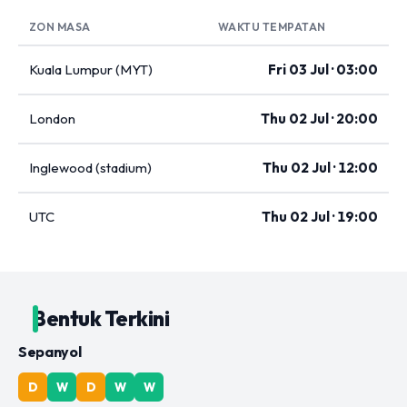
ZON MASA
WAKTU TEMPATAN
Kuala Lumpur (MYT)
Fri 03 Jul · 03:00
London
Thu 02 Jul · 20:00
Inglewood (stadium)
Thu 02 Jul · 12:00
UTC
Thu 02 Jul · 19:00
Bentuk Terkini
Sepanyol
D
W
D
W
W