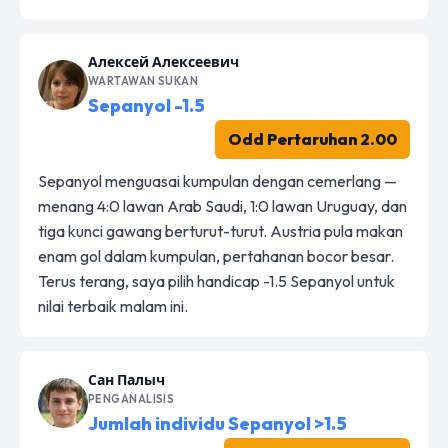
Алексей Алексеевич
WARTAWAN SUKAN
Sepanyol -1.5
Odd Pertaruhan 2.00
Sepanyol menguasai kumpulan dengan cemerlang —
menang 4:0 lawan Arab Saudi, 1:0 lawan Uruguay, dan
tiga kunci gawang berturut-turut. Austria pula makan
enam gol dalam kumpulan, pertahanan bocor besar.
Terus terang, saya pilih handicap -1.5 Sepanyol untuk
nilai terbaik malam ini.
Сан Палыч
PENGANALISIS
Jumlah individu Sepanyol >1.5