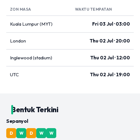
ZON MASA
WAKTU TEMPATAN
Kuala Lumpur (MYT)
Fri 03 Jul · 03:00
London
Thu 02 Jul · 20:00
Inglewood (stadium)
Thu 02 Jul · 12:00
UTC
Thu 02 Jul · 19:00
Bentuk Terkini
Sepanyol
D
W
D
W
W