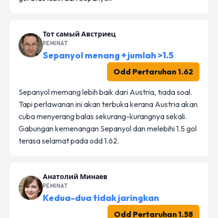
Тот самый Австриец
PEMINAT
Sepanyol menang + jumlah >1.5
Odd Pertaruhan 1.62
Sepanyol memang lebih baik dari Austria, tiada soal.
Tapi perlawanan ini akan terbuka kerana Austria akan
cuba menyerang balas sekurang-kurangnya sekali.
Gabungan kemenangan Sepanyol dan melebihi 1.5 gol
terasa selamat pada odd 1.62.
Анатолий Минаев
PEMINAT
Kedua-dua tidak jaringkan
Odd Pertaruhan 1.58