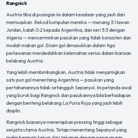
Rangnick
Austria tiba di pusingan ini dalam keadaan yang jauh dari
memuaskan. Rekod kumpulan mereka — menang 3:1 lawan
Jordan, kalah 0:2 kepada Argentina, dan seri 3:3 dengan
Algeria — mencerminkan pasukan yang tidak konsisten dan
mudah makan gol. Enam gol dimasukkan dalam tiga
perlawanan mendedahkan kelemahan serius dalam barisan
belakang Austria.
Yang lebih membimbangkan, Austria tidak menjaringkan
satu pun gol menentang Argentina — pasukan yang
pertahanannya tidak setangguh Sepanyol. Ini petanda awal
yang buruk bagi Rangnick dan pasukannya bila berhadapan
dengan benteng belakang La Furia Roja yang jauh lebih
disiplin.
Rangnick biasanya menerapkan pressing tinggi sebagai
senjata utama Austria. Tetapi menentang Sepanyol yang
mahir bermain keluar dari tekanan dengan penguasaan