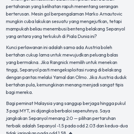
pertahanan yang kelihatan rapuh menentang serangan
berterusan. Mesin gol berpengalaman Marko Arnautovic
mungkin cuba lakukan sesuatu yang mengejutkan, tetapi
mampukah beliau menembusi benteng belakang Sepanyol
yang antara yang terkukuh di Piala Dunia ini?
Kunci perlawanan ini adalah sama ada Austria boleh
bertahan cukup lama untuk mewujudkan peluang balas
yang bermakna. Jika Rangnick memilih untuk menekan
tinggi, Sepanyol pasti mengeksploitasi ruang di belakang
dengan pantas melalui Yamal dan Olmo. Jika Austria duduk
bertahan pula, kemungkinan menang menjadi sangat tipis
bagi mereka.
Bagi peminat Malaysia yang sanggup berjaga hingga pukul
3 pagi MYT, ini dijangka berbaloi sepenuhnya. Saya
jangkakan Sepanyol menang 2:0 — pilihan pertaruhan
terbaik adalah Sepanyol -1.5 pada odd 2.03 dan kedua-dua
tidak jaringkan pada odd 1.58. 🔥