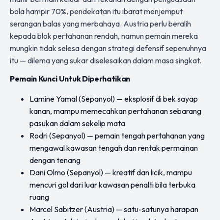
bola hampir 70%, pendekatan itu ibarat menjemput
serangan balas yang merbahaya. Austria perlu beralih
kepada blok pertahanan rendah, namun pemain mereka
mungkin tidak selesa dengan strategi defensif sepenuhnya
itu — dilema yang sukar diselesaikan dalam masa singkat.
Pemain Kunci Untuk Diperhatikan
Lamine Yamal (Sepanyol) — eksplosif di bek sayap
kanan, mampu memecahkan pertahanan sebarang
pasukan dalam sekelip mata
Rodri (Sepanyol) — pemain tengah pertahanan yang
mengawal kawasan tengah dan rentak permainan
dengan tenang
Dani Olmo (Sepanyol) — kreatif dan licik, mampu
mencuri gol dari luar kawasan penalti bila terbuka
ruang
Marcel Sabitzer (Austria) — satu-satunya harapan