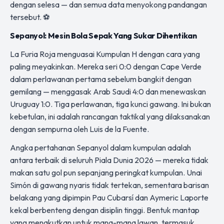
dengan selesa — dan semua data menyokong pandangan
tersebut. ⚽
Sepanyol: Mesin Bola Sepak Yang Sukar Dihentikan
La Furia Roja menguasai Kumpulan H dengan cara yang
paling meyakinkan. Mereka seri 0:0 dengan Cape Verde
dalam perlawanan pertama sebelum bangkit dengan
gemilang — menggasak Arab Saudi 4:0 dan menewaskan
Uruguay 1:0. Tiga perlawanan, tiga kunci gawang. Ini bukan
kebetulan, ini adalah rancangan taktikal yang dilaksanakan
dengan sempurna oleh Luis de la Fuente.
Angka pertahanan Sepanyol dalam kumpulan adalah
antara terbaik di seluruh Piala Dunia 2026 — mereka tidak
makan satu gol pun sepanjang peringkat kumpulan. Unai
Simón di gawang nyaris tidak tertekan, sementara barisan
belakang yang dipimpin Pau Cubarsí dan Aymeric Laporte
kekal berbenteng dengan disiplin tinggi. Bentuk mantap
yang menakutkan untuk mana-mana lawan, termasuk