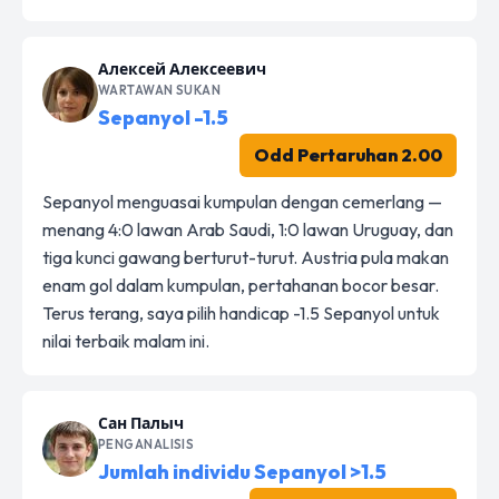
Алексей Алексеевич
WARTAWAN SUKAN
Sepanyol -1.5
Odd Pertaruhan 2.00
Sepanyol menguasai kumpulan dengan cemerlang —
menang 4:0 lawan Arab Saudi, 1:0 lawan Uruguay, dan
tiga kunci gawang berturut-turut. Austria pula makan
enam gol dalam kumpulan, pertahanan bocor besar.
Terus terang, saya pilih handicap -1.5 Sepanyol untuk
nilai terbaik malam ini.
Сан Палыч
PENGANALISIS
Jumlah individu Sepanyol >1.5