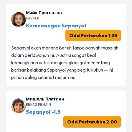
Майк Прогнозов
KAPPER
Kemenangan Sepanyol
Odd Pertaruhan 1.33
Sepanyol akan menang bersih tanpa banyak masalah
dalam perlawanan ini. Austria sangat kecil
kemungkinan untuk menjaringkan gol menentang
barisan belakang Sepanyol yang begitu kukuh — ini
pilihan paling selamat malam ini.
Мишель Платини
BEKAS PEMAIN
Sepanyol -1.5
Odd Pertaruhan 2.00