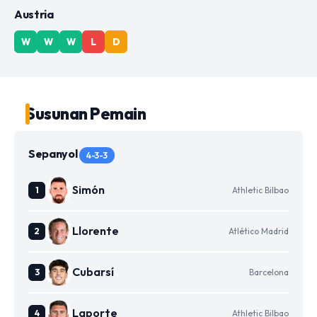
Austria
W
W
W
L
D
Susunan Pemain
Sepanyol
4-3-3
Simón
Athletic Bilbao
Llorente
Atlético Madrid
Cubarsí
Barcelona
Laporte
Athletic Bilbao