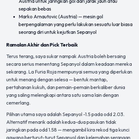
Austria untuk jaringkan gol dari jarak jauh atau
sepakan bebas
Marko Arnautovic (Austria) — mesin gol
berpengalaman yang perlu lakukan sesuatu luar biasa
seorang diri untuk kejutkan Sepanyol
Ramalan Akhir dan Pick Terbaik
Terus terang, saya sukar nampak Austria boleh bersaing
secara serius menentang Sepanyol dalam keadaan mereka
sekarang. La Furia Roja mempunyai semua yang diperlukan
untuk menang dengan selesa — bentuk mantap,
pertahanan kukuh, dan pemain-pemain berkaliber dunia
yang saling melengkapi antara satu sama lain dengan
cemerlang.
Pilihan utama saya adalah Sepanyol -1.5 pada odd 2.03.
Alternatif menarik adalah kedua-dua pasukan tidak
jaringkan pada odd 1.58 — mengambil kira rekod tiga kunci
gawang berturut-turut Sepanyol dan kelemahan serangan