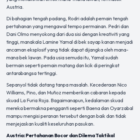
Austria.
Di bahagian tengah padang, Rodri adalah pemain tengah
pertahanan yang mengawal tempo permainan. Pedri dan
Dani Olmo menyokong dari dua sisi dengan kreativiti yang
tinggi, manakala Lamine Yamal di bek sayap kanan menjadi
ancaman eksplosif yang tidak dapat dijangka oleh mana-
mana bek lawan. Pada usia semuda itu, Yamal sudah
bermain seperti pemain matang dan licik di peringkat
antarabangsa tertinggi.
Sepanyol tidak datang tanpa masalah. Kecederaan Nico
Williams, Pino, dan Muñoz memberikan cabaran kepada
skuad La Furia Roja. Bagaimanapun, kedalaman skuad
mereka bermakna pengganti seperti Baena dan Oyarzabal
mampu mengisi peranan tersebut dengan baik dan tidak
menjejaskan kualiti keseluruhan pasukan.
Austria: Pertahanan Bocor dan Dilema Taktikal