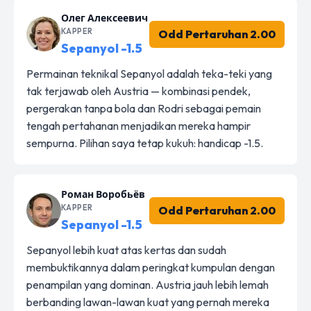
Олег Алексеевич
KAPPER
Odd Pertaruhan 2.00
Sepanyol -1.5
Permainan teknikal Sepanyol adalah teka-teki yang
tak terjawab oleh Austria — kombinasi pendek,
pergerakan tanpa bola dan Rodri sebagai pemain
tengah pertahanan menjadikan mereka hampir
sempurna. Pilihan saya tetap kukuh: handicap -1.5.
Роман Воробьёв
KAPPER
Odd Pertaruhan 2.00
Sepanyol -1.5
Sepanyol lebih kuat atas kertas dan sudah
membuktikannya dalam peringkat kumpulan dengan
penampilan yang dominan. Austria jauh lebih lemah
berbanding lawan-lawan kuat yang pernah mereka