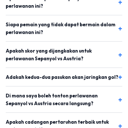
perlawanan ini?
Siapa pemain yang tidak dapat bermain dalam
perlawanan ini?
Apakah skor yang dijangkakan untuk
perlawanan Sepanyol vs Austria?
Adakah kedua-dua pasukan akan jaringkan gol?
Di mana saya boleh tonton perlawanan
Sepanyol vs Austria secara langsung?
Apakah cadangan pertaruhan terbaik untuk