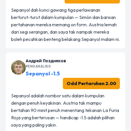
Sepanyol dah kunci gawang tiga perlawanan
berturut-turut dalam kumpulan — Simón dan barisan
pertahanan mereka memang on form. Austria lemah
dari segi serangan, dan saya tak nampak mereka
boleh pecahkan benteng belakang Sepanyol malam ni.
Андрей Поздняков
PENGANALISIS
Sepanyol -1.5
Odd Pertaruhan 2.00
Sepanyol adalah nombor satu dalam kumpulan
dengan penuh keyakinan. Austria tak mampu
bertahan 90 minit penuh menentang tekanan La Furia
Roja yang berterusan — handicap -1.5 adalah pilihan
saya yang paling yakin.