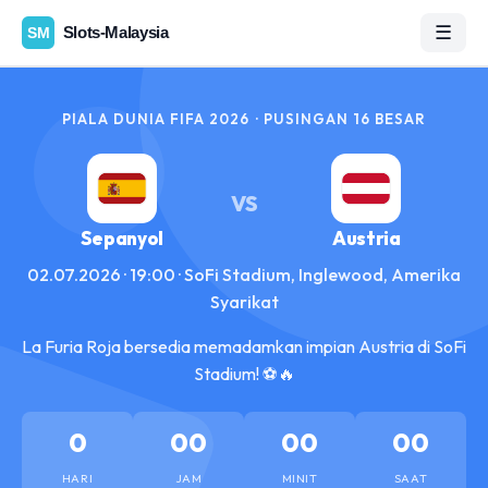
☰
PIALA DUNIA FIFA 2026 · PUSINGAN 16 BESAR
VS
Sepanyol
Austria
02.07.2026 · 19:00 · SoFi Stadium, Inglewood, Amerika
Syarikat
La Furia Roja bersedia memadamkan impian Austria di SoFi
Stadium! ⚽🔥
0
00
00
00
HARI
JAM
MINIT
SAAT