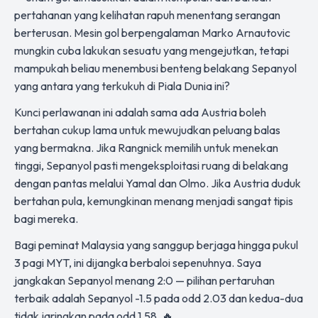
pertahanan yang kelihatan rapuh menentang serangan
berterusan. Mesin gol berpengalaman Marko Arnautovic
mungkin cuba lakukan sesuatu yang mengejutkan, tetapi
mampukah beliau menembusi benteng belakang Sepanyol
yang antara yang terkukuh di Piala Dunia ini?
Kunci perlawanan ini adalah sama ada Austria boleh
bertahan cukup lama untuk mewujudkan peluang balas
yang bermakna. Jika Rangnick memilih untuk menekan
tinggi, Sepanyol pasti mengeksploitasi ruang di belakang
dengan pantas melalui Yamal dan Olmo. Jika Austria duduk
bertahan pula, kemungkinan menang menjadi sangat tipis
bagi mereka.
Bagi peminat Malaysia yang sanggup berjaga hingga pukul
3 pagi MYT, ini dijangka berbaloi sepenuhnya. Saya
jangkakan Sepanyol menang 2:0 — pilihan pertaruhan
terbaik adalah Sepanyol -1.5 pada odd 2.03 dan kedua-dua
tidak jaringkan pada odd 1.58. 🔥