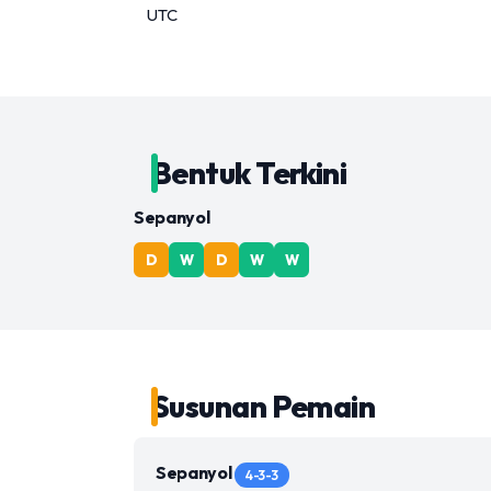
UTC
Bentuk Terkini
Sepanyol
D
W
D
W
W
Susunan Pemain
Sepanyol
4-3-3