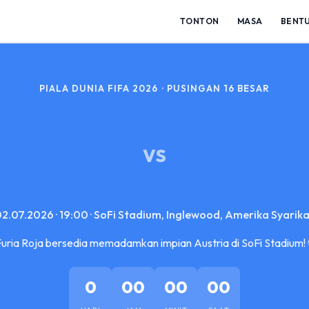
TONTON
MASA
BENT
PIALA DUNIA FIFA 2026 · PUSINGAN 16 BESAR
VS
2.07.2026 · 19:00 · SoFi Stadium, Inglewood, Amerika Syarik
Furia Roja bersedia memadamkan impian Austria di SoFi Stadium!
0
00
00
00