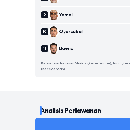
Yamal
Oyarzabal
Baena
Ketiadaan Pemain: Muñoz (Kecederaan), Pino (Kece
(Kecederaan)
Analisis Perlawanan