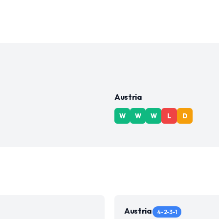
Austria
W
W
W
L
D
Austria
4-2-3-1