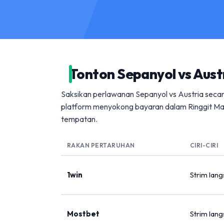
Tonton Sepanyol vs Austr
Saksikan perlawanan Sepanyol vs Austria secar
platform menyokong bayaran dalam Ringgit Ma
tempatan.
RAKAN PERTARUHAN
CIRI-CIRI
1win
Strim lang
Mostbet
Strim lan