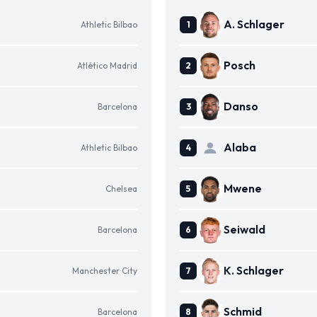
A. Schlager
Athletic Bilbao
Posch
Atlético Madrid
Danso
Barcelona
Alaba
Athletic Bilbao
Mwene
Chelsea
Seiwald
Barcelona
K. Schlager
Manchester City
Schmid
Barcelona