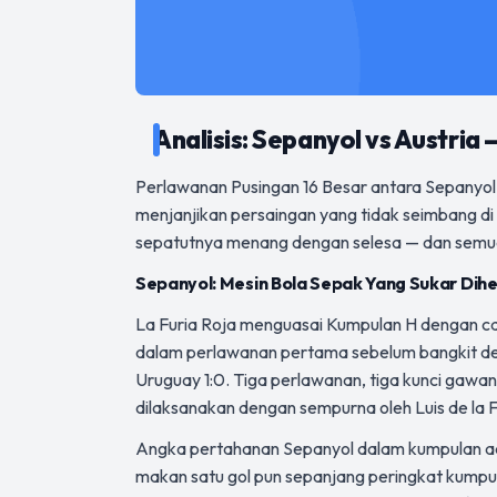
Analisis: Sepanyol vs Austria
Perlawanan Pusingan 16 Besar antara Sepanyol 
menjanjikan persaingan yang tidak seimbang di 
sepatutnya menang dengan selesa — dan semu
Sepanyol: Mesin Bola Sepak Yang Sukar Dih
La Furia Roja menguasai Kumpulan H dengan ca
dalam perlawanan pertama sebelum bangkit d
Uruguay 1:0. Tiga perlawanan, tiga kunci gawang
dilaksanakan dengan sempurna oleh Luis de la 
Angka pertahanan Sepanyol dalam kumpulan ada
makan satu gol pun sepanjang peringkat kumpul