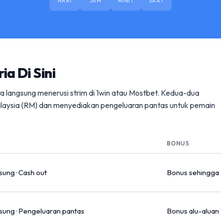
HARI
JAM
MINIT
SAAT
ia Di Sini
a langsung menerusi strim di 1win atau Mostbet. Kedua-dua
laysia (RM) dan menyediakan pengeluaran pantas untuk pemain
BONUS
sung · Cash out
Bonus sehingga
gsung · Pengeluaran pantas
Bonus alu-aluan