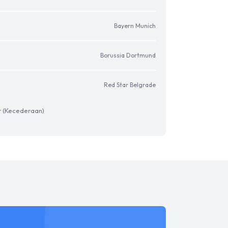
Bayern Munich
Borussia Dortmund
Red Star Belgrade
r (Kecederaan)