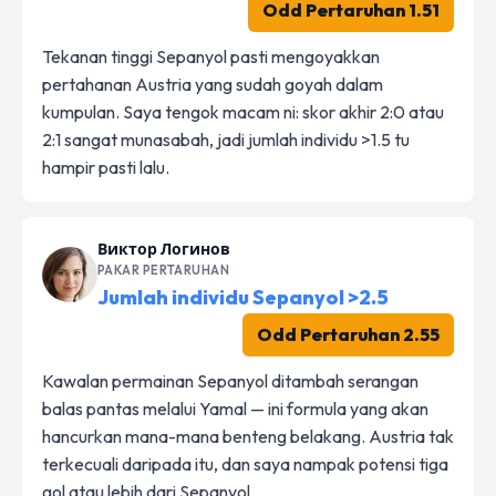
Odd Pertaruhan 1.51
Tekanan tinggi Sepanyol pasti mengoyakkan
pertahanan Austria yang sudah goyah dalam
kumpulan. Saya tengok macam ni: skor akhir 2:0 atau
2:1 sangat munasabah, jadi jumlah individu >1.5 tu
hampir pasti lalu.
Виктор Логинов
PAKAR PERTARUHAN
Jumlah individu Sepanyol >2.5
Odd Pertaruhan 2.55
Kawalan permainan Sepanyol ditambah serangan
balas pantas melalui Yamal — ini formula yang akan
hancurkan mana-mana benteng belakang. Austria tak
terkecuali daripada itu, dan saya nampak potensi tiga
gol atau lebih dari Sepanyol.