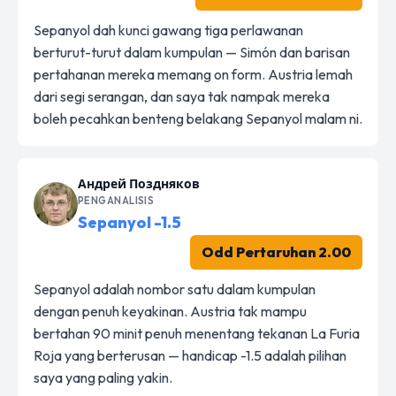
Sepanyol dah kunci gawang tiga perlawanan
berturut-turut dalam kumpulan — Simón dan barisan
pertahanan mereka memang on form. Austria lemah
dari segi serangan, dan saya tak nampak mereka
boleh pecahkan benteng belakang Sepanyol malam ni.
Андрей Поздняков
PENGANALISIS
Sepanyol -1.5
Odd Pertaruhan 2.00
Sepanyol adalah nombor satu dalam kumpulan
dengan penuh keyakinan. Austria tak mampu
bertahan 90 minit penuh menentang tekanan La Furia
Roja yang berterusan — handicap -1.5 adalah pilihan
saya yang paling yakin.