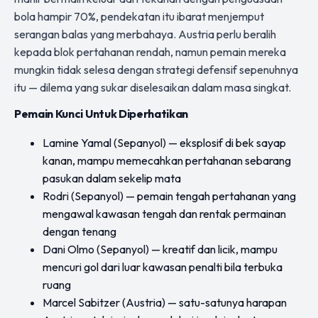
bola hampir 70%, pendekatan itu ibarat menjemput
serangan balas yang merbahaya. Austria perlu beralih
kepada blok pertahanan rendah, namun pemain mereka
mungkin tidak selesa dengan strategi defensif sepenuhnya
itu — dilema yang sukar diselesaikan dalam masa singkat.
Pemain Kunci Untuk Diperhatikan
Lamine Yamal (Sepanyol) — eksplosif di bek sayap
kanan, mampu memecahkan pertahanan sebarang
pasukan dalam sekelip mata
Rodri (Sepanyol) — pemain tengah pertahanan yang
mengawal kawasan tengah dan rentak permainan
dengan tenang
Dani Olmo (Sepanyol) — kreatif dan licik, mampu
mencuri gol dari luar kawasan penalti bila terbuka
ruang
Marcel Sabitzer (Austria) — satu-satunya harapan