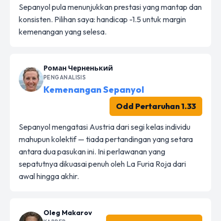
Sepanyol pula menunjukkan prestasi yang mantap dan
konsisten. Pilihan saya: handicap -1.5 untuk margin
kemenangan yang selesa.
Роман Черненький
PENGANALISIS
Kemenangan Sepanyol
Odd Pertaruhan 1.33
Sepanyol mengatasi Austria dari segi kelas individu
mahupun kolektif — tiada pertandingan yang setara
antara dua pasukan ini. Ini perlawanan yang
sepatutnya dikuasai penuh oleh La Furia Roja dari
awal hingga akhir.
Oleg Makarov