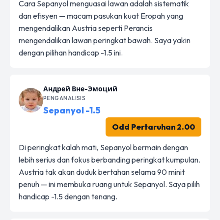
Cara Sepanyol menguasai lawan adalah sistematik
dan efisyen — macam pasukan kuat Eropah yang
mengendalikan Austria seperti Perancis
mengendalikan lawan peringkat bawah. Saya yakin
dengan pilihan handicap -1.5 ini.
Андрей Вне-Эмоций
PENGANALISIS
Sepanyol -1.5
Odd Pertaruhan 2.00
Di peringkat kalah mati, Sepanyol bermain dengan
lebih serius dan fokus berbanding peringkat kumpulan.
Austria tak akan duduk bertahan selama 90 minit
penuh — ini membuka ruang untuk Sepanyol. Saya pilih
handicap -1.5 dengan tenang.