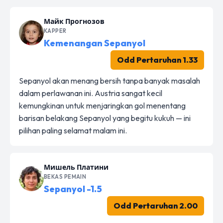
Майк Прогнозов
KAPPER
Kemenangan Sepanyol
Odd Pertaruhan 1.33
Sepanyol akan menang bersih tanpa banyak masalah
dalam perlawanan ini. Austria sangat kecil
kemungkinan untuk menjaringkan gol menentang
barisan belakang Sepanyol yang begitu kukuh — ini
pilihan paling selamat malam ini.
Мишель Платини
BEKAS PEMAIN
Sepanyol -1.5
Odd Pertaruhan 2.00