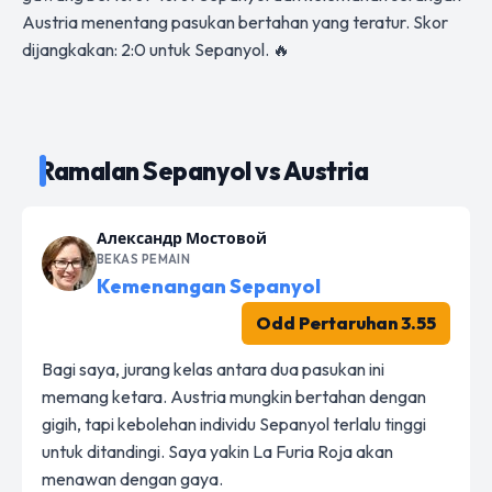
Austria menentang pasukan bertahan yang teratur. Skor
dijangkakan: 2:0 untuk Sepanyol. 🔥
Ramalan Sepanyol vs Austria
Александр Мостовой
BEKAS PEMAIN
Kemenangan Sepanyol
Odd Pertaruhan 3.55
Bagi saya, jurang kelas antara dua pasukan ini
memang ketara. Austria mungkin bertahan dengan
gigih, tapi kebolehan individu Sepanyol terlalu tinggi
untuk ditandingi. Saya yakin La Furia Roja akan
menawan dengan gaya.