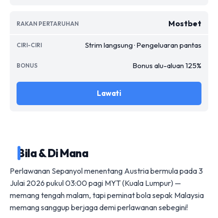
Mostbet
Strim langsung · Pengeluaran pantas
Bonus alu-aluan 125%
Lawati
Bila & Di Mana
Perlawanan Sepanyol menentang Austria bermula pada 3
Julai 2026 pukul 03:00 pagi MYT (Kuala Lumpur) —
memang tengah malam, tapi peminat bola sepak Malaysia
memang sanggup berjaga demi perlawanan sebegini!