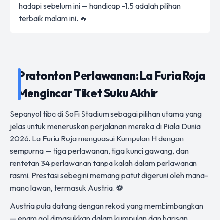
hadapi sebelum ini — handicap -1.5 adalah pilihan
terbaik malam ini. 🔥
Pratonton Perlawanan: La Furia Roja
Mengincar Tiket Suku Akhir
Sepanyol tiba di SoFi Stadium sebagai pilihan utama yang
jelas untuk meneruskan perjalanan mereka di Piala Dunia
2026. La Furia Roja menguasai Kumpulan H dengan
sempurna — tiga perlawanan, tiga kunci gawang, dan
rentetan 34 perlawanan tanpa kalah dalam perlawanan
rasmi. Prestasi sebegini memang patut digeruni oleh mana-
mana lawan, termasuk Austria. ⚽
Austria pula datang dengan rekod yang membimbangkan
— enam gol dimasukkan dalam kumpulan dan barisan