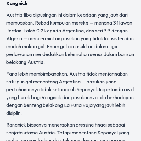
Rangnick
Austria tiba di pusingan ini dalam keadaan yang jauh dari
memuaskan. Rekod kumpulan mereka — menang 3:1 lawan
Jordan, kalah 0:2 kepada Argentina, dan seri 3:3 dengan
Algeria — mencerminkan pasukan yang tidak konsisten dan
mudah makan gol. Enam gol dimasukkan dalam tiga
perlawanan mendedahkan kelemahan serius dalam barisan
belakang Austria.
Yang lebih membimbangkan, Austria tidak menjaringkan
satu pun gol menentang Argentina — pasukan yang
pertahanannya tidak setangguh Sepanyol. Ini petanda awal
yang buruk bagi Rangnick dan pasukannya bila berhadapan
dengan benteng belakang La Furia Roja yang jauh lebih
disiplin.
Rangnick biasanya menerapkan pressing tinggi sebagai
senjata utama Austria. Tetapi menentang Sepanyol yang
mahir bermain keluar dari tekanan dengan penguasaan